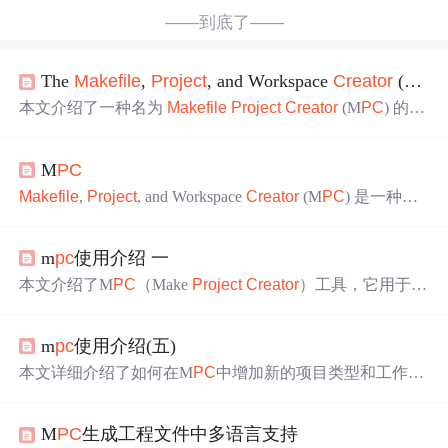
——到底了——
The
Makefile
,
Project
, and Workspace
Creator
(M
PC
本文介绍了一种名为
Makefile
Project
Creator
(M
PC
) 的工
具，该工具简化了跨平台项目的构建过程。通过使用单一
配置文件，M
PC
能够为多种构建工具生成相应的项目文
M
PC
件，如
Makefile
s 和 Visual C++ 工程文件等。本文详细解
释了 M
PC
的工作原理、文件格式及如何定义项目和工作
Makefile
,
Project
, and Workspace
Creator
(M
PC
) 是一种简
空间。
化跨平台项目构建过程的工具。它能从一个通用的 m
pc
文
件生成
Makefile
、Visual C++ 项目文件等多种构建工具文
m
pc
使用介绍 一
件。M
PC
支持项目继承、默认配置等功能，适用于多种编
译工具。
本文介绍了M
PC
（Make
Project
Creator
）工具，它用于生
成不同编译工具支持的项目文件，减少了维护工作量。M
P
C
项目文件集合源文件，支持继承，语法简洁。文章详细
m
pc
使用介绍(五)
阐述了M
PC
的使用方法，包括如何通过m
pc
.pl和mwc.pl脚
本创建项目和工作区，并列举了M
PC
支持的生成工具类
本文详细介绍了如何在M
PC
中增加新的项目类型和工作区
型。此外，还提到M
PC
的项目结构和命令行选项，鼓励读
类型，包括模板、项目创建器和工作区创建器的编写，以
者学习和分享相关知识。
及如何在M
PC
配置文件中进行配置。
M
PC
生成工程文件中多语言支持