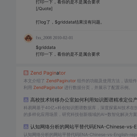
打印一下，看你的是不是属合要求
[/Quote]
打log了，$griddata结果没有问题。
fxs_2008
2010-02-01
$griddata
打印一下，看你的是不是属合要求
Zend
Pa
gin
a
tor
本文介绍了
Zend
Pa
gin
a
tor
组件的功能及使用方法，该组件
利用
Zend
Pa
gin
a
tor
进行数据分页，并展示了配置示例。
高校技术转移办公室如何利用知识图谱精准定位产业
科易网基于40亿+科创知识图谱数据库，深度探索AI技术
的多样化应用场景，研究科技创新领域的AI+数智化解决方
认知网络分析的网站平替代码ENA-Chinese-vs-Englis
认知网络分析的网站平替代码ENA-Chinese-vs-English-reprod