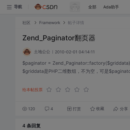
全部
Ada助手
导航
社区
Framework
帖子详情
Zend_Paginator翻页器
2010-02-01 04:14:11
土地公公
$paginator = Zend_Paginator::factory($griddata)
$griddata是PHP二维数组，不为空，可是$pagi
给本帖投票
120
4
打赏
分享
收藏
4 条
回复