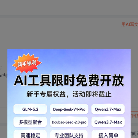
用AI写
;
nator却为空，为什么？怎么解决？
转发到动态
举报
写回
切换为时间