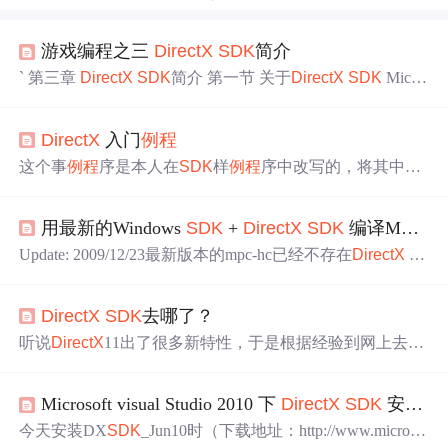
游戏编程之三
DirectX
SDK
简介
` 第三章
DirectX
SDK
简介 第一节 关于
DirectX
SDK
Micro
soft
DirectX
提供了一套非常优秀的应用程序接口，包含了
设计高性能、实时应用程序的源代码。
DirectX
技术将帮助
DirectX
入门
例程
您建构下一代的电脑游戏和多媒体应用程序。它的内容包
括了DirectDraw、DirectSound、DirectPlay、Direct3D和Dire
这个事
例程
序是本人在
SDK
样
例程
序中改写的，将其中无
ctInput等部分，它们分别主要应
关的内容删除。希望对刚入门的学习者有帮助。
DirectX
中
的Dreaw的使用方法：我看过几篇文章写得不错，想表达
用最新的Windows
SDK
+
DirectX
SDK
编译MPC-HC
一下我的理解。
DirectX
对象是对一个屏幕的控制权的操
作，主要的方法有：创建，刷新，卸载。平面（表面，缓
Update: 2009/12/23最新版本的mpc-hc已经不存在
DirectX
S
存等几个名称）是一块显存空间，使用的平面有三种：1、
DK
的版本依赖关系了，可以使用最新的
DirectX
SDK
（Au
主平面（前平面），前平面是屏幕显示的内容，显卡读取
gust 2009)，不需要修改任何代码直接编译通过。因为
Direc
主平面内容显示在屏幕上。
DirectX
SDK
去哪了？
tX
SDK
里
面不存在的头文件，mpc-hc已经在项目中主动提
供了。 所以下面关于
DirectX
7的一些hack，目前已经不需
听说
DirectX
11出了很多新特性，于是根据经验到网上去找
要，如何编译最新的mpc-hc,请参照如下
SDK
来体验，结果资源并不多，好不容易找到了，竟然安
装失败，错误代码“S1023”于是到微软官网上找，好不容易
Microsoft visual Studio 2010 下
DirectX
SDK
安装配置详细过程
找到了“DX
SDK
_Mar09”，下下来安装还是失败, Where is t
he
DirectX
SDK
?
今天安装DX
SDK
_Jun10时（下载地址：http://www.microso