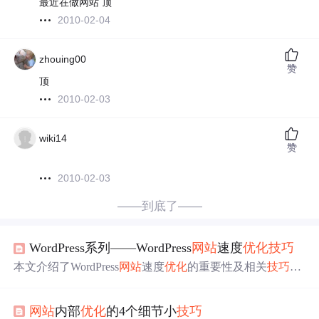
最近在做网站 顶
2010-02-04
zhouing00
赞
顶
2010-02-03
wiki14
赞
2010-02-03
——到底了——
WordPress系列——WordPress
网站
速度
优化
技巧
本文介绍了WordPress
网站
速度
优化
的重要性及相关
技巧
。
网站
速度影响用户体验和搜索引擎排名，
优化
技巧
包括选
择合适主机、使用缓存插件、
优化
图片、删除不必要插件
网站
内部
优化
的4个细节小
技巧
和主题、使用CDN、数据库
优化
以及启用Gzip压缩等，按