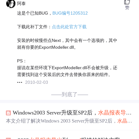
阿泰
赞
这是个已知BUG，
BUG编号1205312
下载此补丁文件：
点击此处官方下载
安装的时候慢些点Next，其中会有一个选项的，其中
就有你要的ExportModeller.dll。
PS：
据说在某些环境下ExportModeller.dll不会被升级，还
需要找到这个安装后的文件去替换你原来的组件。
2010-02-03
——到底了——
Windows2003 Server升级至SP2后，
水晶报表
导出
EX
本文介绍了解决Windows 2003 Server升级至SP2后，
水晶报
表
导出
Excel
出现问题的方法。通过下载并替换
Export
Mod
el
ler
.
dll
文件，可以在停止IIS服务的情况下修复此错误。