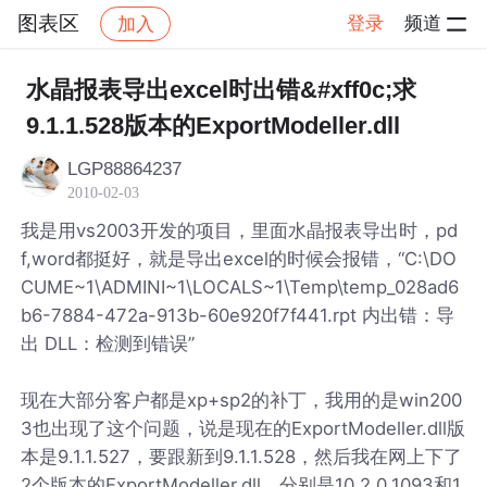
图表区
登录
频道
加入
帖子详情
社区
图表区
水晶报表导出excel时出错&#xff0c;求
9.1.1.528版本的ExportModeller.dll
LGP88864237
2010-02-03
我是用vs2003开发的项目，里面水晶报表导出时，pd
f,word都挺好，就是导出excel的时候会报错，“C:\DO
CUME~1\ADMINI~1\LOCALS~1\Temp\temp_028ad6
b6-7884-472a-913b-60e920f7f441.rpt 内出错：导
出 DLL：检测到错误”
现在大部分客户都是xp+sp2的补丁，我用的是win200
3也出现了这个问题，说是现在的ExportModeller.dll版
本是9.1.1.527，要跟新到9.1.1.528，然后我在网上下了
2个版本的ExportModeller.dll，分别是10.2.0.1093和1