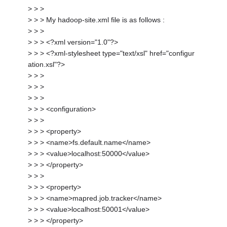
> > >
> > > My hadoop-site.xml file is as follows :
> > >
> > > <?xml version="1.0"?>
> > > <?xml-stylesheet type="text/xsl" href="configur
ation.xsl"?>
> > >
> > >
> > >
> > > <configuration>
> > >
> > > <property>
> > > <name>fs.default.name</name>
> > > <value>localhost:50000</value>
> > > </property>
> > >
> > > <property>
> > > <name>mapred.job.tracker</name>
> > > <value>localhost:50001</value>
> > > </property>