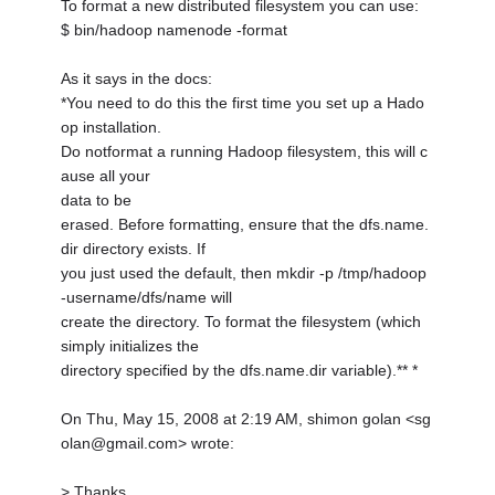
To format a new distributed filesystem you can use:
$ bin/hadoop namenode -format
As it says in the docs:
*You need to do this the first time you set up a Hado
op installation.
Do notformat a running Hadoop filesystem, this will c
ause all your
data to be
erased. Before formatting, ensure that the dfs.name.
dir directory exists. If
you just used the default, then mkdir -p /tmp/hadoop
-username/dfs/name will
create the directory. To format the filesystem (which
simply initializes the
directory specified by the dfs.name.dir variable).** *
On Thu, May 15, 2008 at 2:19 AM, shimon golan <sg
olan@gmail.com> wrote:
> Thanks ,