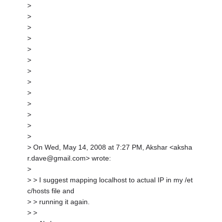
>
>
>
>
>
>
>
>
>
>
>
>
>
> On Wed, May 14, 2008 at 7:27 PM, Akshar <aksha
r.dave@gmail.com> wrote:
>
> > I suggest mapping localhost to actual IP in my /et
c/hosts file and
> > running it again.
> >