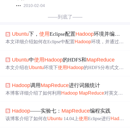
2010-02-04
——到底了——
Ubuntu
下，
使用
Eclipse配置
Hadoop
环境并编写
Map
本文详细介绍如何在Eclipse中配置
Hadoop
环境，并通过实
例演示如何编写和运行一个简单的
MapReduce
程序，帮助
读者快速掌握
Hadoop
开发环境的搭建。
Ubuntu
中
使用
Hadoop
的HDFS和
MapReduce
本文介绍在
Ubuntu
环境下
使用
Hadoop
的HDFS分布式文件
系统和
MapReduce
并行计算
框架
的操作方法，涵盖HDFS
启停、文件操作、Web管理界面访问，以及
MapReduce
程
Hadoop
调用
MapReduce
进行词频统计
序的编写、部署与运行流程，结合实际案例演示大数据处
理的基本步骤。
本博客详细介绍了如何利用
Hadoop
MapReduce
对英文小
说《了不起的盖茨比》进行词频统计。首先，通过VirtualB
ox在
Ubuntu
上安装
Hadoop
和Eclipse，然后将文本文件上
Hadoop
——实验七：
MapReduce
编程实践
传到HDFS，接着在Eclipse中编写Java应用程序，编译打包
成JAR文件，最后在
Hadoop
环境中运行并验证结果。
该博客介绍了如何在
Ubuntu
14.04上
使用
Eclipse进行
Hado
op
MapReduce
编程实践。内容包括安装
hadoop
-eclipse-pl