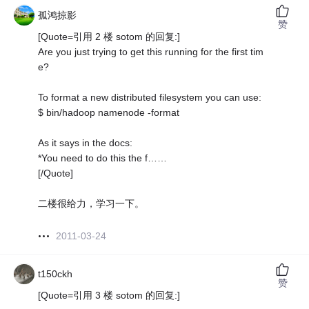
孤鸿掠影
赞
[Quote=引用 2 楼 sotom 的回复:]
Are you just trying to get this running for the first tim
e?
To format a new distributed filesystem you can use:
$ bin/hadoop namenode -format
As it says in the docs:
*You need to do this the f……
[/Quote]
二楼很给力，学习一下。
2011-03-24
t150ckh
赞
[Quote=引用 3 楼 sotom 的回复:]