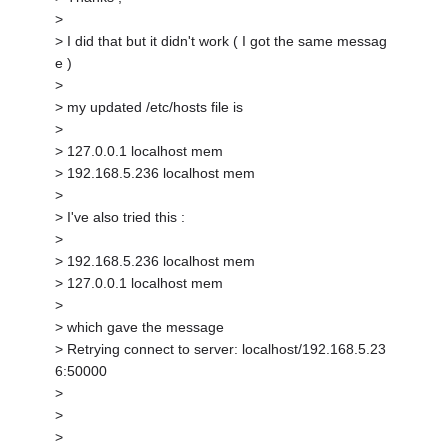
>
> I did that but it didn't work ( I got the same messag
e )
>
> my updated /etc/hosts file is
>
> 127.0.0.1 localhost mem
> 192.168.5.236 localhost mem
>
> I've also tried this :
>
> 192.168.5.236 localhost mem
> 127.0.0.1 localhost mem
>
> which gave the message
> Retrying connect to server: localhost/192.168.5.23
6:50000
>
>
>