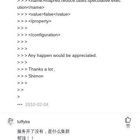
> > > <name>mapred.reduce.tasks.speculative.exec
ution</name>
> > > <value>false</value>
> > > </property>
> > >
> > > </configuration>
> > >
> > >
> > > Any happen would be appreciated.
> > >
> > > Thanks a lot ,
> > > Shimon
> > >
> >
>
2010-02-04
luffyke
赞
服务开了没有，是什么集群
帮顶！！