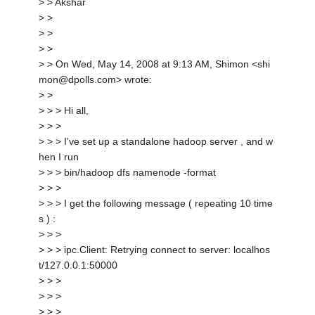
> > Akshar
> >
> >
> >
> > On Wed, May 14, 2008 at 9:13 AM, Shimon <shi
mon@dpolls.com> wrote:
> >
> > > Hi all,
> > >
> > > I've set up a standalone hadoop server , and w
hen I run
> > > bin/hadoop dfs namenode -format
> > >
> > > I get the following message ( repeating 10 time
s ) :
> > >
> > > ipc.Client: Retrying connect to server: localhos
t/127.0.0.1:50000
> > >
> > >
> > >