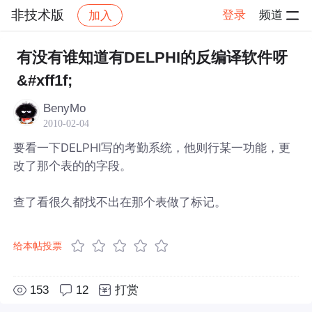
非技术版
登录
频道
加入
帖子详情
社区
非技术版
有没有谁知道有DELPHI的反编译软件呀
&#xff1f;
BenyMo
2010-02-04
要看一下DELPHI写的考勤系统，他则行某一功能，更
改了那个表的的字段。
查了看很久都找不出在那个表做了标记。
给本帖投票
153
12
打赏