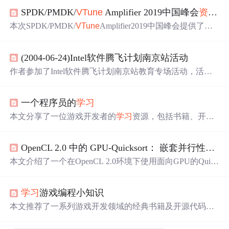
SPDK/PMDK/
VTune
Amplifier 2019中国峰会
资料
分
本次SPDK/PMDK/
VTune
Amplifier2019中国峰会提供了丰
富的
视频
资料
和演讲PDF，涵盖数据中心研发、SPDK项目
状态、PMDK项目更新及
VTune
Amplifier产品状态等内
(2004-06-24)Intel软件腾飞计划南京站活动
容，由行业专家深入讲解。
作者参加了Intel软件腾飞计划南京站教育专场活动，活动
涵盖
资料
礼品分发、产品培训介绍等议程。介绍了Intel C+
+ Compiler等软件产品，还提及Hyper Threading和OpenMP
一个程序员的
学习
等硬件技术。作者试用了试用版软件，安装Intel C++ Comp
iler较顺利，
VTune
还不会用。
本文分享了一位游戏开发者的
学习
资源，包括书籍、开源
代码和网站等，涵盖了算法、数据结构、三维图形学等多
个方面。
OpenCL 2.0 中的 GPU-Quicksort： 嵌套并行性和工作组扫描函数
本文介绍了一个在OpenCL 2.0环境下使用面向GPU的Quick
sort算法的实现，利用了新特性如enqueue_kernel函数和wor
k_group_scan_exclusive_add/inclusive_add函数进行优化。同
学习
游戏编程小知识
时，提供了使用面向OpenCL的英特尔工具的指南，包括Int
el SDK和
VTune
Amplifier XE等工具，以帮助开发者分析
本文推荐了一系列游戏开发领域的经典书籍及开源代码，
和优化应用。
涵盖了算法与数据结构、C/C++编程、三维图形学、游戏
引擎编程等多个方面，旨在帮助读者构建坚实的技术基