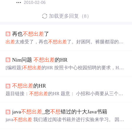
2010-02-06
加载更多回复（8）
再也
不想
出差
了
出差
太难受了，再也
不想
出差
了。好困阿。裤腿都湿的粘
在腿上难受死了。在这真是太难受了。以后再不
出差
了，
说什么也不
出差
了。我的电脑是三相的，不能用。屋里没
Nim问题
不想
出差
的HR
有电话。总之闷死了。现在还特别热，一出门就浑身都是
汗。好烦好烦好烦阿。不过没关系，我还是能坚持住 奇怪
[编程题]
不想
出差
的HR 按照卡中心校园招聘的要求，HR
了，我用我们公司的邮箱给你发信发不出去，但是我同事
小招和小商需要从三个科室中（分别为A、B、C）抽派面
却能。
试官去往不同城市。 两名HR按照以下规定轮流从任一科
不想
出差
的HR
室选择面试官：每次至少选择一位，至多选择该科室剩余
面试官数。最先选不到面试官的HR需要自己
出差
。 假设H
题目链接：
不想
出差
的HR 题意： 小招和小商要从三个科
R小招和小商都
不想
出差
且每次选择都采取最优策略，如
室中抽派面试官，每次从某个科室中选择至少一人。小招
果是小招先选，写一个函数来判断她是否需要
出差
。如果
先选，最后选不到人的需要
出差
(失败)，问两者都采取最
不需要
出差
，请给出第一步的最优策略。...
java
不想
出差
_您
不想
错过的十大Java书籍
优策略时，小招获胜情况(失败直接输出1，获胜输出第一
步策略) 分析： 这是典型的Nim游戏，记p = s[0]^s[1]…s[n-
java
不想
出差
我们通过阅读书籍并进行实验来学习。 因
1]，若p为0，局面为P局面，即失败；否则，我们找到与p
此，必须选择最佳的可用选项。 在本文中，我想与一些书
最高位1相同的s[i]，将p与s[i]异或，最终的答...
分享我的经验，以及它们如何帮助您发展成为Java开发人