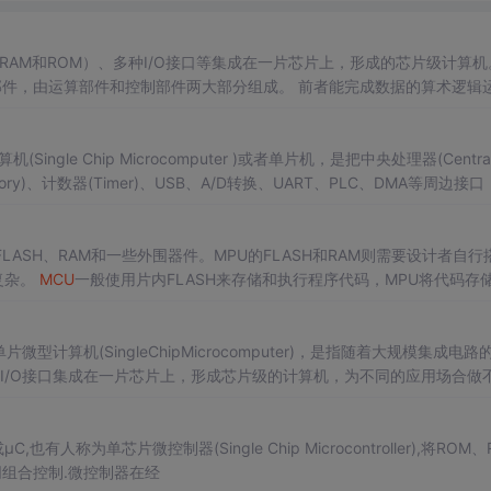
AM和ROM）、多种I/O接口等集成在一片芯片上，形成的芯片级计算机。
运算部件和控制部件两大部分组成。 前者能完成数据的算术逻辑运
 存储器：包括ROM和RAM。ROM程序存储
OM程序存储器即用来存放已编的程序(系统程序由制造厂...
Single Chip Microcomputer )或者单片机，是把中央处理器(Central
ory)、计数器(Timer)、USB、A/D转换、UART、PLC、DMA等周边接
至LCD驱动电路都整合在单一芯片上，形成芯片级的计算机，为不同的应用场合做不同组合控制。 以51单片机为例（MCS-51系列
M
LASH、RAM和一些外围器件。MPU的FLASH和RAM则需要设计者自行
复杂。
MCU
一般使用片内FLASH来存储和执行程序代码，MPU将代码存
U
的启动速度更快。
MCU
虽然也可以将代码运行在RAM中，但是内部RAM
相对较高，外接的内存也一般是DDR3,DDR4这种
称单片微型计算机(SingleChipMicrocomputer)，是指随着大规模集成电
种I/O接口集成在一片芯片上，形成芯片级的计算机，为不同的应用场合做
模)ROM、OTP(一次性可编程)
C,也有人称为单芯片微控制器(Single Chip Microcontroller),将ROM、RA
同组合控制.微控制器在经