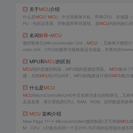
关于
MCU
介绍
什么是
MCU
?
MCU
，中文简称单片机。即将CPU、存储器（R
PU：包括运算器、控制器和寄存器组。是
MCU
内部的核心部件，由
算、位变量处理和数据传送操作，后者是按一定时序协调工作，是分析和执行指令的部件。
名词
解释
-
MCU
器，
MCU
的工作是按事先编制好的程序一条条循序执行的，R
微控制单元(Microcontroller Unit；
MCU
) ，又称单片微型计算机(
cess Unit；CPU)的频率与规格做适当缩减，并将内存(mem
MPU和
MCU
的区别
我国使用最多的单片机），根据其
MCU
指的是微控制器，MPU指的是微处理器。
MCU
集合了F
建，当然
MCU
也可以外扩。MPU的电路设计相对
MCU
较为
外部FLASH中，上电后将代码搬运至RAM中运行。因此
MC
什么是
MCU
小，使用外部扩展RAM的话速度相对内部也较慢。MPU的主频
MCU
(MicroControllerUnit)中文名称为多点控制单元，又
及其发展，将计算机的CPU、RAM、ROM、定时数器和多
组合控制。
MCU
的分类
MCU
按其存储器类型可分为MASK(掩
MCU
架构介绍
New Page 1Y--> Microcontroller(微控制器)又可简称
MCU
或μ
M、CPU、I/O集合在同一个芯片中,为不同的应用场合做不