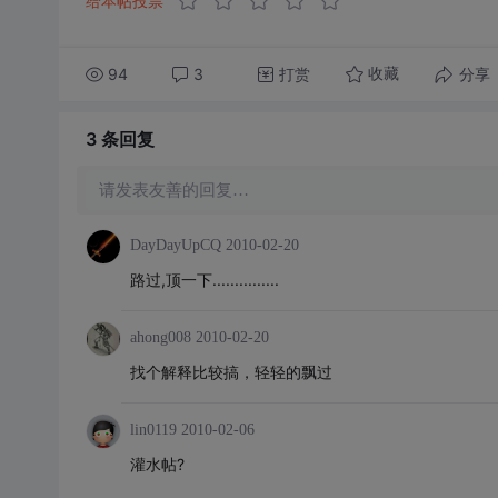
给本帖投票
94
3
打赏
分享
收藏
3 条
回复
请发表友善的回复…
DayDayUpCQ
2010-02-20
路过,顶一下...............
ahong008
2010-02-20
找个解释比较搞，轻轻的飘过
lin0119
2010-02-06
灌水帖?