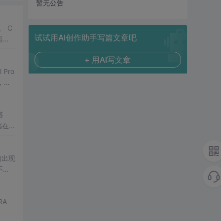
暂无公告
 C
试试用AI创作助手写篇文章吧
+ 用AI写文章
 Pro
口，甚
CU
是
搭
储在
容量
路的出现
不同