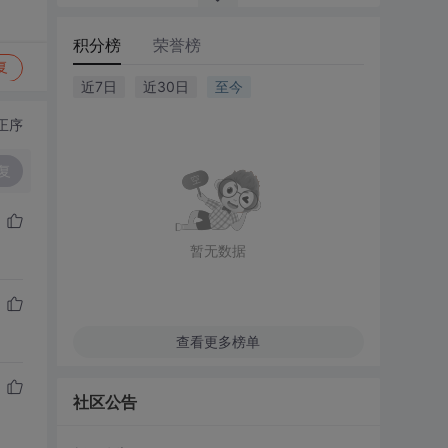
积分榜
荣誉榜
复
近7日
近30日
至今
正序
复
暂无数据
查看更多榜单
社区公告