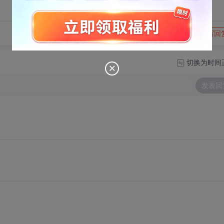
转发到动态
举报
写回
切换为时间
发表回