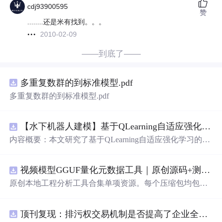
cdj93900595
赞
........还是米有找到。。。
2010-02-09
——到底了——
多重复数群的到标准模型.pdf
多重复数群的到标准模型.pdf
【水下机器人建模】基于QLearning自适应强化学习PID控制器在AUV中的应用研究（Matlab代码实现）
内容概要：本文研究了基于QLearning自适应强化学习的PI
D控制器在自主水下航行器（AUV）中的应用，通过Matla
b代码实现了对水下机器人的动力学建模与运动控制。重点
视频模型GGUF量化元数据工具｜原创源码+测试+离线报告
探讨了将强化学习算法QLearning与传统PID控制相结合的
方法，以提升AUV在复杂、时变及非线性水下环境中的自
原创本地工程分析工具合集单项资源。每个压缩包均包含
适应控制能力。文中系统分析了AUV的运动学与动力学特
完整 JavaScript/Node.js 源码、3 项自动化测试、可复现合
性，阐述了传统PID参数整定面临的挑战，并提出采用QLe
成示例、离线 HTML/JSON/SVG 报告、1080×720 真实运
arning算法在线动态优化PID控制器的比例、积分和微分参
顶刊复现：排污权交易机制是否提高了企业全要素生产率 -来自中国上市公司的证据（论文+数据）
行效果图、README、运行说明、功能清单、MIT License