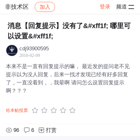
非技术区
登录
频道
加入
帖子详情
社区
非技术区
消息【回复提示】没有了&#xff1f; 哪里可
以设置&#xff1f;
cdj93900595
2010-02-09
本来不是一直有回复提示的嘛， 最近发的提问老不见
提示以为没人回复，后来一找才发现已经有好多回复
了，一直没看到，，我晕啊 请问怎么设置回复提示
啊？？？
给本帖投票
96
6
打赏