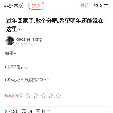
非技术版
登录
频道
加入
帖子详情
社区
非技术版
过年回家了,散个分吧,希望明年还能混在
这里~
xiaozhe_song
2010-02-11
如题~
(明年结贴~)
(等级太低,只能散100~)
给本帖投票
131
14
打赏