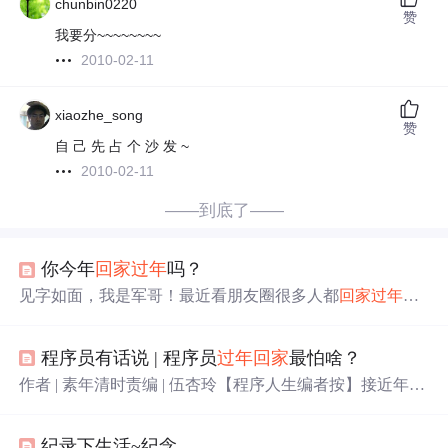
chunbin0220
赞
我要分~~~~~~~~
2010-02-11
xiaozhe_song
赞
自 己 先 占 个 沙 发 ~
2010-02-11
——到底了——
你今年
回家
过年
吗？
见字如面，我是军哥！最近看朋友圈很多人都
回家
过年
了，还有几位沿途一边旅游一边
回家
，真是让人羡慕不已
～掐指一算，我已经三年没有回老家（安徽黄山）
过年
程序员有话说 | 程序员
过年
回家
最怕啥？
了，今年因为各种原因还是回不去，
希望
明年
能
回家
过年
。1、在上海
过年
就是这样的其实，我已经多次在上海
过年
作者 | 素年清时责编 | 伍杏玲【程序人生编者按】接近年
，基本项目就是贴对联+ 年夜饭准备，
过年
期间基本待在
关，作为一名在奋斗在北上广的程序员（媛），终于可以
家里，最多看个电影周边走走，整个街上人忽然少了，上
短暂地放下做不完的需求、敲不完的代码、改不完的Bug
海仿佛被按下暂停键，然后就没有然后了。一句话总结...
纪录下生活~纪念
——
回家
探...