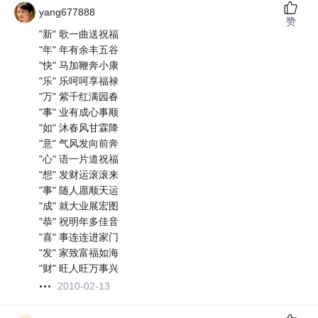
yang677888
赞
"新" 歌一曲送祝福
"年" 年有余丰五谷
"快" 马加鞭奔小康
"乐" 乐呵呵享福禄
"万" 紫千红满园春
"事" 业有成心事顺
"如" 沐春风甘霖降
"意" 气风发向前奔
"心" 语一片道祝福
"想" 发财运滚滚来
"事" 随人愿顺天运
"成" 就大业展宏图
"恭" 祝明年多佳音
"喜" 事连连进家门
"发" 家致富福如海
"财" 旺人旺万事兴
2010-02-13