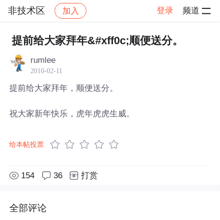
非技术区
登录
频道
加入
帖子详情
社区
非技术区
提前给大家拜年&#xff0c;顺便送分。
rumlee
2010-02-11
提前给大家拜年，顺便送分。
祝大家新年快乐，虎年虎虎生威。
给本帖投票
154
36
打赏
全部评论