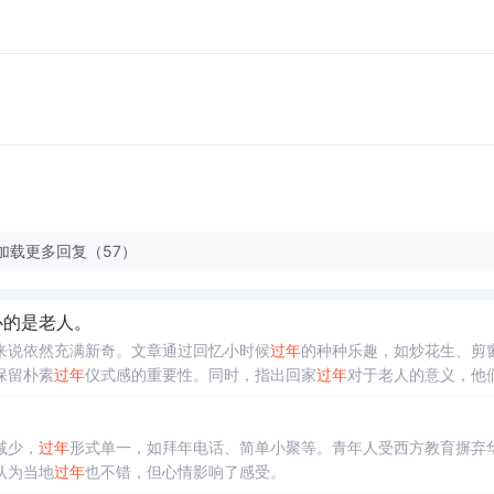
加载更多回复（57）
心的是老人。
来说依然充满新奇。文章通过回忆小时候
过年
的种种乐趣，如炒花生、剪
保留朴素
过年
仪式感的重要性。同时，指出回家
过年
对于老人的意义，他
，陪伴亲朋好友，共度佳节。
减少，
过年
形式单一，如拜年电话、简单小聚等。青年人受西方教育摒弃
认为当地
过年
也不错，但心情影响了感受。