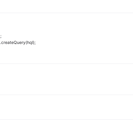
;
.createQuery(hql);