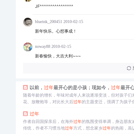
JF^^^^^^^^^^^^^^^^
blueink_200451
2010-02-15
新年快乐。心想事成！
noway88
2010-02-15
新春愉快，大吉大利~~~
以前，
过年
最开心的是小孩；现如今，
过年
最开
随着年龄的增长，年味对成年人来说逐渐变淡，但对孩子们
花、放鞭炮等，对比长大后
过年
的主题变迁，强调了为孩子
待与家人团聚，那份喜悦无法替代。文章倡导珍惜
过年
时光
过年
作者自回国探亲后，在海外
过年
的氛围变得单调，身边朋友
传统，作者不习惯当地
过年
方式，想念家乡
过年
的热闹，虽