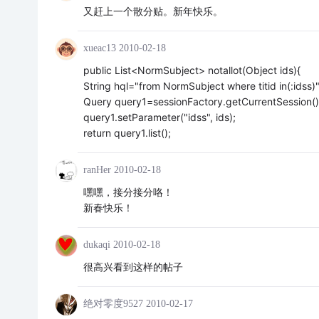
又赶上一个散分贴。新年快乐。
xueac13
2010-02-18
public List<NormSubject> notallot(Object ids){
String hql="from NormSubject where titid in(:idss)"
Query query1=sessionFactory.getCurrentSession()
query1.setParameter("idss", ids);
return query1.list();
ranHer
2010-02-18
嘿嘿，接分接分咯！
新春快乐！
dukaqi
2010-02-18
很高兴看到这样的帖子
绝对零度9527
2010-02-17