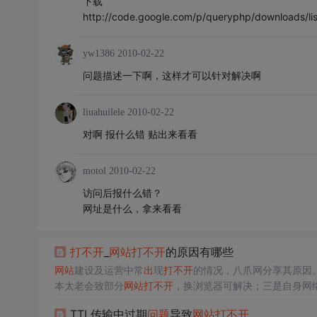
下载
http://code.google.com/p/queryphp/downloads/lis
yw1386
2010-02-22
问题描述一下啊，这样才可以针对解决啊
liuahuilele
2010-02-22
对啊 报什么错 贴出来看看
motol
2010-02-22
访问后报什么错？
网址是什么，拿来看看
打不开
_
网站
打不开
的原因有哪些
网站
建设及运营中常
出
现
打不开
的情况，八爪网分享其原因
本太老会致部分
网站
打不开
，换浏览器可解决；三是自身网
TTL传输中过期
问题
导致
网站
打不开