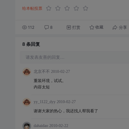
给本帖投票
112
8
打赏
分享
收藏
8 条
回复
请发表友善的回复…
北京不不
2010-02-27
重装环境，试试。
内容太短
yy_1122_dyy
2010-02-27
谢谢大家的热心，我还找人帮我看了
dahaidao
2010-02-22