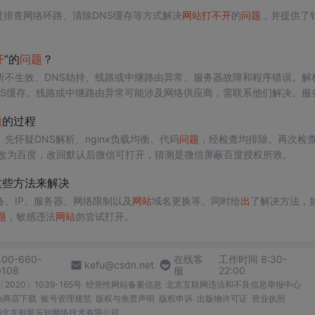
过排查网络环路、清除DNS缓存等方式解决
网站
打不开
的
问题
，并提供了
开
”的
问题
？
析不生效、DNS劫持、线路或中继路由异常、服务器故障和程序错误。解
NS缓存。线路或中继路由异常可能涉及网络供应商，需联系他们解决。服
问题
，可尝试更换网络或联系
网站
管理员。
题
的过程
先怀疑DNS解析、nginx负载均衡、代码
问题
，经检查均排除。再次检查
ISP改为百度，改回默认后微信可打开，猜测是微信屏蔽百度授权所致。
这些方法来解决
、IP、服务器、网络限制以及
网站
域名更换等。同时给
出
了解决方法，
题
，敏感违法
网站
勿尝试打开。
400-660-
在线客
工作时间 8:30-
kefu@csdn.net
0108
服
22:00
2020〕1039-165号
经营性网站备案信息
北京互联网违法和不良信息举报中心
me商店下载
账号管理规范
版权与免责声明
版权申诉
出版物许可证
营业执照
026北京创新乐知网络技术有限公司