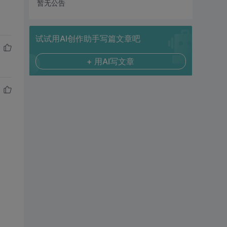
暂无公告
试试用AI创作助手写篇文章吧
+ 用AI写文章