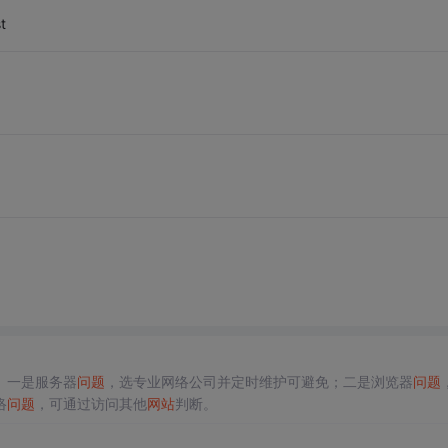
t
。一是服务器
问题
，选专业网络公司并定时维护可避免；二是浏览器
问题
络
问题
，可通过访问其他
网站
判断。