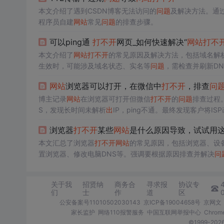
本文介绍了遇到CSDN博客无法访问的
问题
及解决方法。通
程序员自建
网站
常见
问题
的排查步骤。
可以ping通
打不开
网页_如何快速解决“
网站
打不
本文介绍了
网站
打不开
的常见原因及解决方法，包括域名解
生效时，可能涉及域名状态、实名等
问题
，需检查并刷新D
故障则需联系服务器提供商。对于普通用户，遇到
网站
访问
网站
浏览器可以打开，在微信中
打不开
，排查
问
博主记录
网站
在浏览器可打开但微信
打不开
的
问题
排查过程。
S，发现长时间未解析
出
IP，ping不通。最终发现客户将
浏览器
打不开
某些
网站
是什么原因导致，试试用
本文汇总了浏览器
打不开
网站
的常见原因，包括浏览器、设备
置浏览器、修改电脑DNS等。强调要根据原因排查并解决
问
关于我
招贤纳
商务合
寻求报
协议专
们
士
作
道
区
公安备案号11010502030143
京ICP备19004658号
京网文〔
家长监护
网络110报警服务
中国互联网举报中心
Chro
©1999-2