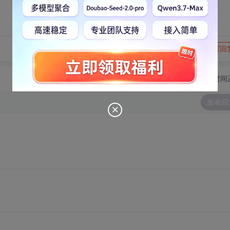
转发到动态
举报
写回
切换为时间
发表回