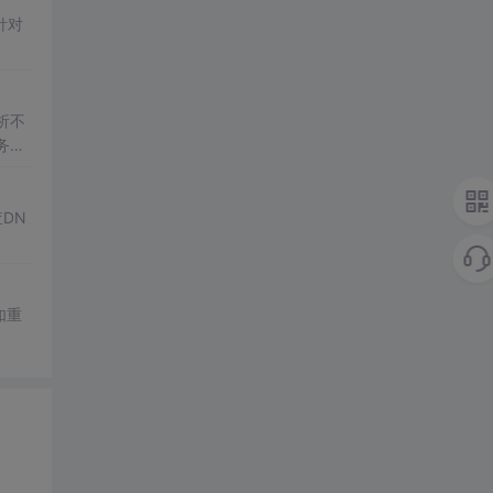
针对
析不
务器
DN
如重