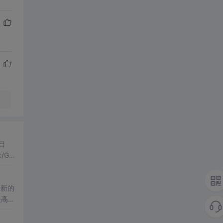
目
Gra
偏向
多新的
提高了
带来