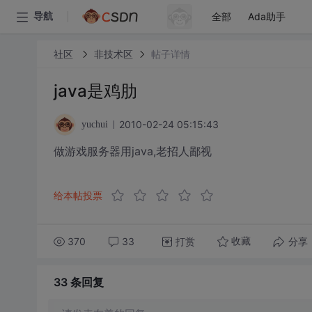
全部
Ada助手
导航
社区
非技术区
帖子详情
java是鸡肋
2010-02-24 05:15:43
yuchui
做游戏服务器用java,老招人鄙视
给本帖投票
370
33
打赏
分享
收藏
33 条
回复