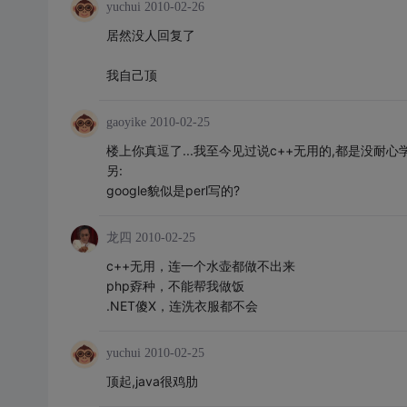
yuchui
2010-02-26
居然没人回复了
我自己顶
gaoyike
2010-02-25
楼上你真逗了...我至今见过说c++无用的,都是没耐心
另:
google貌似是perl写的?
龙四
2010-02-25
c++无用，连一个水壶都做不出来
php孬种，不能帮我做饭
.NET傻X，连洗衣服都不会
yuchui
2010-02-25
顶起,java很鸡肋