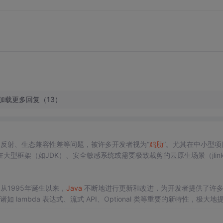
加载更多回复（13）
制反射、生态兼容性差等问题，被许多开发者视为“
鸡肋
”。尤其在中小型项
框架（如JDK）、安全敏感系统或需要极致裁剪的云原生场景（jlink/
目暂不采用模块化，而框架开发者或需要定制运行时的团队可优先考虑。模块化更
1995年诞生以来，
Java
不断地进行更新和改进，为开发者提供了许
 lambda 表达式、流式 API、Optional 类等重要的新特性，极大地
能力。那么，
Java
8 之后的新版本，也就是
Java
9 到
Java
17，是否也