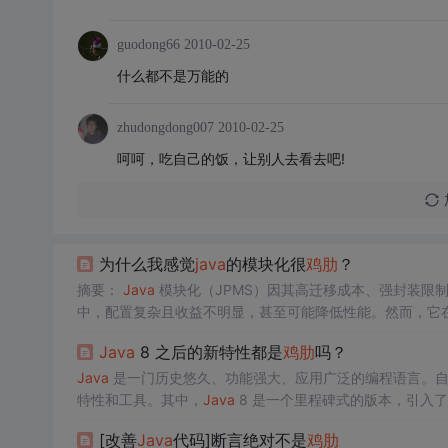
guodong66
2010-02-25
什么都不是万能的
zhudongdong007
2010-02-25
呵呵，吃自己的饭，让别人去看去吧!
为什么我感觉
java
的模块化很
鸡肋
？
摘要：
Java
模块化（JPMS）因其高迁移成本、强封装限
中，配置复杂且收益不明显，甚至可能降低性能。然而，它在大型
alVM）中价值显著。当前建议普通Spring Boot项
Java
8 之后的新特性都是
鸡肋
吗？
基础设施而非通用工具，其适用性高度依赖具体场景。
Java
是一门历史悠久、功能强大、应用广泛的编程语言。自从
特性和工具。其中，
Java
8 是一个里程碑式的版本，引入了诸如
代码的简洁性和可读性，同时也增强了并发和函数式编程的
[改善
Java
代码]断言绝对不是
鸡肋
了同样令人惊喜的新特性呢？