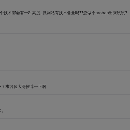
一个技术都会有一种高度,,做网站有技术含量吗??您做个taobao出来试试?
章？求各位大哥推荐一下啊
术。