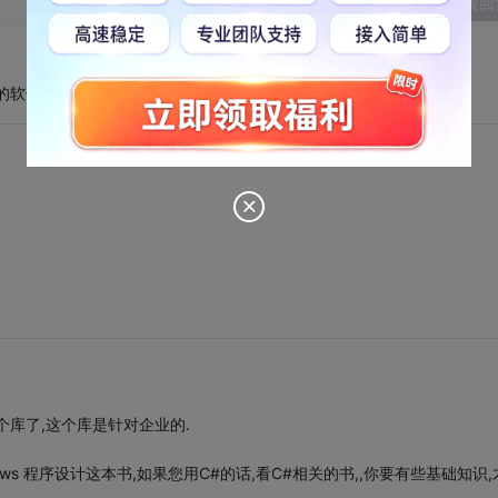
发表回
库做的软件太占内存 就算是功能很简单的程序 来不来就3~4M的内存占用
库了,这个库是针对企业的.
ndows 程序设计这本书,如果您用C#的话,看C#相关的书,,你要有些基础知识