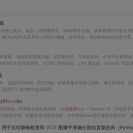
整版
 64位版的核心技术，涵盖二进制兼容层、SIMD指令仿真、多线程调试与安全加
，解决旧软件在新系统上的运行难题，提供高效、安全的本地化仿真方案
了多种新特性和更新，包括浏览器新功能、BSP新特性、字体新特性、全球平台新特
MP8654 处理器特性、vCEPC 安装指南、CTK 预览版、OpenGL 渲染
战
T曲线控件，涵盖实时绘制、历史回放、多通道显示等核心功能。通过双缓冲、
，适用于工业控制与监测场景。
n11
wce
9c
赛经费管理系统，采用前后端分离架构，前端
使用
Vue + Element
UI
，后端基于Sp
支持用户权限管理、经费申请与审批流程，并利用Maven进行项目依赖管理，
效框架，用于在结肠镜检查和
WCE
图像中准确分割结直肠息肉（Python代码实现+完整论文+数据