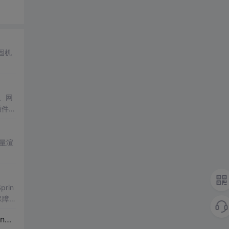
固机
。
性、网
插件支
增量渲
rin
保障
集+
UI
界面）