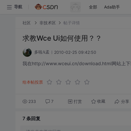
全部
Ada助手
导航
社区
非技术区
帖子详情
求教Wce Ui如何使用？？
2010-02-25 09:42:50
多啦A孟
我在http://www.wceui.cn/download.html
给本帖投票
233
7
打赏
分享
收藏
7 条
回复