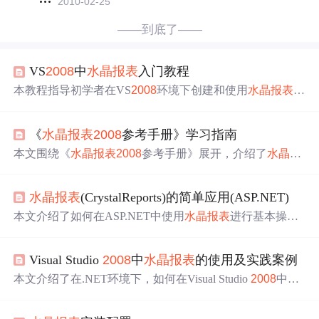
2010-02-25
——到底了——
VS
2008
中
水晶报表
入门教程
本教程指导初学者在VS
2008
环境下创建和使用
水晶报表
。
内容涵盖
水晶报表
简介、VS
2008
环境集成、项目创建、界
面设计、数据绑定、计算汇总、图表图形设计、
参数
化报
《
水晶报表
2008
参考手册》学习指南
表实现，以及报表预览与发布等，还提供快速入门文档。
本文围绕《
水晶报表
2008
参考手册》展开，介绍了
水晶报
表
2008
这一报表设计工具。涵盖其概览、核心功能，详细
阐述了数据连接与源管理、报表设计界面操作、SQL查询
水晶报表
(CrystalReports)的简单应用(ASP.NET)
与数据筛选、报表公式与函数应用等内容，还提及高级报
表功能与集成，助力实现报表数据可视化与分析。
本文介绍了如何在ASP.NET中使用
水晶报表
进行基本操
作，包括报表的创建、数据源设置、字段添加以及
参数
传
递。通过实例展示了在Visual Studio
2008
中创建一个新的
Visual Studio
2008
中
水晶报表
的使用及实践案例
水晶报表
，并在网页中展示的过程。
本文介绍了在.NET环境下，如何在Visual Studio
2008
中集
成和使用
水晶报表
。涵盖安装配置、项目创建、设计器使
用、报表元素布局、数据集导入绑定、组件添加、数据源