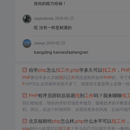
按你的能力给钱！
steptodream
2010-02-25
哎 没有一样是精通的
issmqe
2010-02-25
bangding kexiwufashengren
自学
php
怎么
找
工作
,
php
学多久可以
找
工作
，
PH
PHP
要自学多久才能
找
到
工作
我也是刚开始学
PHP
的，学了有
P
,MYSQL这些都学得差不多了。我觉得主要是网上去搜
什么效果。如果看视频不懂的我就上这里提问。你很厉害啊
PHP
程序员辞职后容易
找
到
工作
吗？我来聊聊
找
作
教的都是自己看...
我们都知道，现在的求职市场竞争激烈，随着技术的不断发
职。所以，在这个时候辞职，会面临更多的风险，比如可能
至是难以
找
到下一份
工作
。因此，在这个时候辞职，会面临
北京核财经
php
怎么样,
php
什么水平可以
找
工作
司对你的印象下降，甚至是难以
找
到下一份
工作
。因此，在
发中，框架也是非常重要的。
php
到什么程度可以
找
工作
？至少自己可以独立开发.一般的企