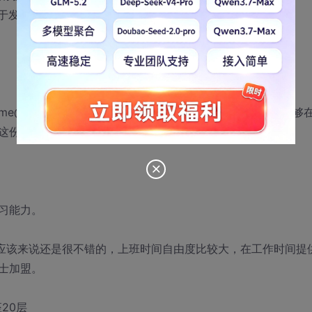
于发现并解决问题； 崇尚开源文化。
e@360quan.com，（#替换@）除了简历，我们希望你能够
这份工作的理由。
习能力。
待遇应该来说还是很不错的，上班时间自由度比较大，在工作时间提
士加盟。
20层