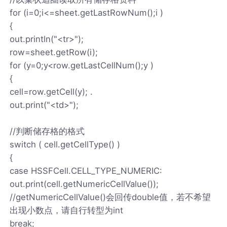
for (i=0;i<=sheet.getLastRowNum();i )
{
out.println("<tr>");
row=sheet.getRow(i);
for (y=0;y<row.getLastCellNum();y )
{
cell=row.getCell(y); .
out.print("<td>");
//判断储存格的格式
switch ( cell.getCellType() )
{
case HSSFCell.CELL_TYPE_NUMERIC:
out.print(cell.getNumericCellValue());
//getNumericCellValue()会回传double值，若不希望
出现小数点，请自行转型为int
break;