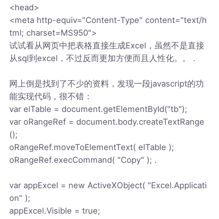
<head>
<meta http-equiv="Content-Type" content="text/h
tml; charset=MS950">
试试看从网页中把表格直接生成Excel，虽然不是直接
从sql到excel，不过反而更加方便而且人性化。。 .
网上倒是找到了不少的资料，发现一段javascript的功
能实现代码，很不错：
var elTable = document.getElementById("tb");
var oRangeRef = document.body.createTextRange
();
oRangeRef.moveToElementText( elTable );
oRangeRef.execCommand( "Copy" ); .
var appExcel = new ActiveXObject( "Excel.Applicati
on" );
appExcel.Visible = true;