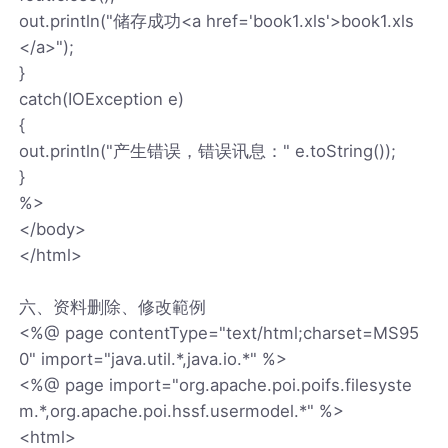
out.println("储存成功<a href='book1.xls'>book1.xls
</a>");
}
catch(IOException e)
{
out.println("产生错误，错误讯息：" e.toString());
}
%>
</body>
</html>
六、资料删除、修改範例
<%@ page contentType="text/html;charset=MS95
0" import="java.util.*,java.io.*" %>
<%@ page import="org.apache.poi.poifs.filesyste
m.*,org.apache.poi.hssf.usermodel.*" %>
<html>