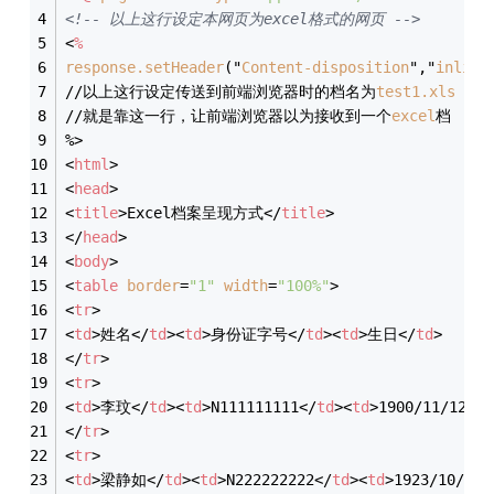
<!-- 以上这行设定本网页为excel格式的网页 -->
<
%
response.setHeader
("
Content-disposition
","
inline
//以上这行设定传送到前端浏览器时的档名为
test1.xls
//就是靠这一行，让前端浏览器以为接收到一个
excel
档
%>
<
html
>
<
head
>
<
title
>
Excel档案呈现方式
</
title
>
</
head
>
<
body
>
<
table
border
=
"1"
width
=
"100%"
>
<
tr
>
<
td
>
姓名
</
td
>
<
td
>
身份证字号
</
td
>
<
td
>
生日
</
td
>
</
tr
>
<
tr
>
<
td
>
李玟
</
td
>
<
td
>
N111111111
</
td
>
<
td
>
1900/11/12
</
t
</
tr
>
<
tr
>
<
td
>
梁静如
</
td
>
<
td
>
N222222222
</
td
>
<
td
>
1923/10/1
</