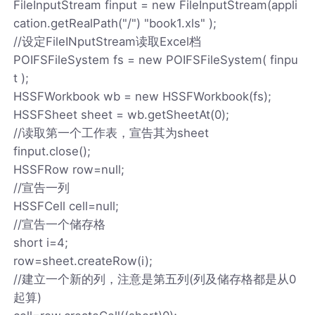
FileInputStream finput = new FileInputStream(appli
cation.getRealPath("/") "book1.xls" );
//设定FileINputStream读取Excel档
POIFSFileSystem fs = new POIFSFileSystem( finpu
t );
HSSFWorkbook wb = new HSSFWorkbook(fs);
HSSFSheet sheet = wb.getSheetAt(0);
//读取第一个工作表，宣告其为sheet
finput.close();
HSSFRow row=null;
//宣告一列
HSSFCell cell=null;
//宣告一个储存格
short i=4;
row=sheet.createRow(i);
//建立一个新的列，注意是第五列(列及储存格都是从0
起算)