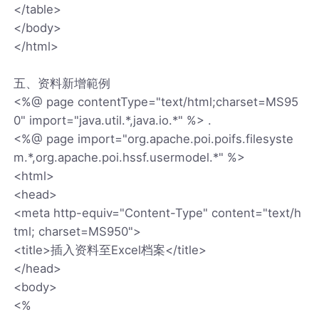
</table>
</body>
</html>
五、资料新增範例
<%@ page contentType="text/html;charset=MS95
0" import="java.util.*,java.io.*" %> .
<%@ page import="org.apache.poi.poifs.filesyste
m.*,org.apache.poi.hssf.usermodel.*" %>
<html>
<head>
<meta http-equiv="Content-Type" content="text/h
tml; charset=MS950">
<title>插入资料至Excel档案</title>
</head>
<body>
<%