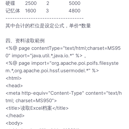
硬碟 2500 2 5000
记忆体 1600 3 4800
----------------------------------
其中合计的栏位是设定公式，单价*数量
四、资料读取範例
<%@ page contentType="text/html;charset=MS95
0" import="java.util.*,java.io.*" %> 。
<%@ page import="org.apache.poi.poifs.filesyste
m.*,org.apache.poi.hssf.usermodel.*" %>
<html>
<head>
<meta http-equiv="Content-Type" content="text/h
tml; charset=MS950">
<title>读取Excel档案</title>
</head>
<body>