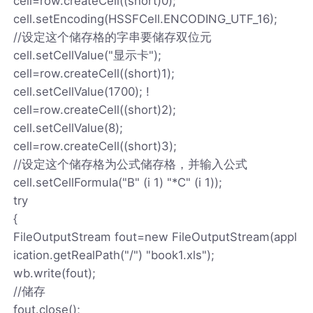
cell=row.createCell((short)0);
cell.setEncoding(HSSFCell.ENCODING_UTF_16);
//设定这个储存格的字串要储存双位元
cell.setCellValue("显示卡");
cell=row.createCell((short)1);
cell.setCellValue(1700); !
cell=row.createCell((short)2);
cell.setCellValue(8);
cell=row.createCell((short)3);
//设定这个储存格为公式储存格，并输入公式
cell.setCellFormula("B" (i 1) "*C" (i 1));
try
{
FileOutputStream fout=new FileOutputStream(appl
ication.getRealPath("/") "book1.xls");
wb.write(fout);
//储存
fout.close();