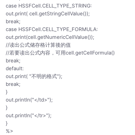
case HSSFCell.CELL_TYPE_STRING:
out.print( cell.getStringCellValue());
break;
case HSSFCell.CELL_TYPE_FORMULA:
out.print(cell.getNumericCellValue());
//读出公式储存格计算後的值
//若要读出公式内容，可用cell.getCellFormula()
break;
default:
out.print( "不明的格式");
break;
}
out.println("</td>");
}
out.println("</tr>");
}
%>