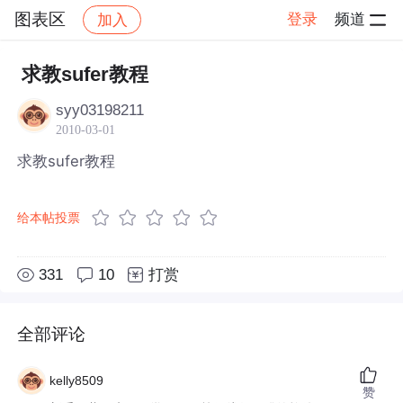
图表区
登录
频道
加入
帖子详情
社区
图表区
求教sufer教程
syy03198211
2010-03-01
求教sufer教程
给本帖投票
331
10
打赏
全部评论
kelly8509
赞