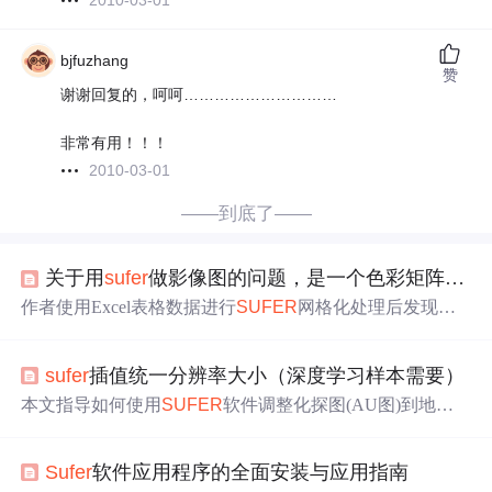
2010-03-01
bjfuzhang
赞
谢谢回复的，呵呵…………………………
非常有用！！！
2010-03-01
——到底了——
关于用
sufer
做影像图的问题，是一个色彩矩阵，请懂的高手帮忙看一下。
作者使用Excel表格数据进行
SUFER
网格化处理后发现生
成的影像图边缘缺失，尝试调整坐标未果，寻求解决方
法。
sufer
插值统一分辨率大小（深度学习样本需要）
本文指导如何使用
SUFER
软件调整化探图(AU图)到地质
图尺寸，涉及网格数据处理、插值、缺失部分补全及坐标
编辑，以适应深度学习样本需求。
Sufer
软件应用程序的全面安装与应用指南