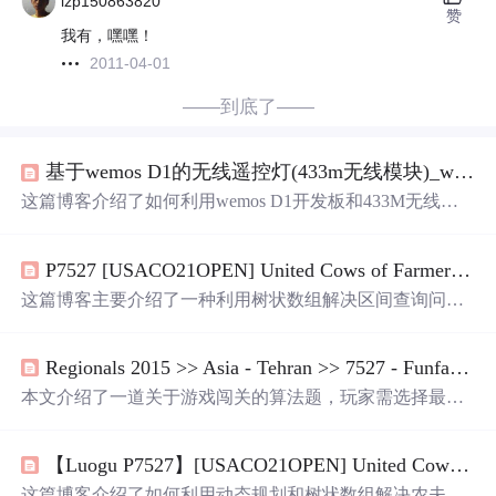
lzp150863820
赞
我有，嘿嘿！
2011-04-01
——到底了——
基于wemos D1的无线遥控灯(433m无线模块)_wemos d1原理图
这篇博客介绍了如何利用wemos D1开发板和433M无线模
块搭建无线遥控灯。硬件平台包括wemos D1，其基于ESP-
8266EX，拥有11个I/O引脚和1个ADC引脚。软件平台为Ar
P7527 [USACO21OPEN] United Cows of Farmer John G
duino，一个开源电子原型平台，支持跨平台开发且易于上
手。博主详细列出了所需的硬件清单和接线图，并提到代
这篇博客主要介绍了一种利用树状数组解决区间查询问题
码实现部分。
的算法。文章通过给出具体的编程实例，解释了如何设置
左右端点并进行排序，然后使用指针和树状数组来统计满
Regionals 2015 >> Asia - Tehran >> 7527 - Funfair【贪心】【dp】
足条件的区间数量。算法的时间复杂度为O(nlogn)，适用
于数据规模不超过200000的场景。
本文介绍了一道关于游戏闯关的算法题，玩家需选择最优
策略来最大化最终的金钱期望值。文章详细解析了如何通
过动态规划及特定排序策略解决问题，并提供了完整的代
【Luogu P7527】[USACO21OPEN] United Cows of Farmer John G（树状数组）
码实现。
这篇博客介绍了如何利用动态规划和树状数组解决农夫约