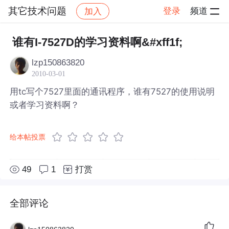
其它技术问题
登录
频道
加入
帖子详情
社区
其它技术问题
谁有I-7527D的学习资料啊&#xff1f;
lzp150863820
2010-03-01
用tc写个7527里面的通讯程序，谁有7527的使用说明
或者学习资料啊？
给本帖投票
49
1
打赏
全部评论