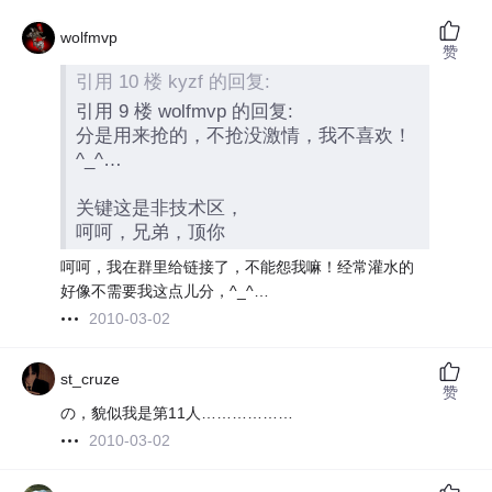
wolfmvp
赞
引用 10 楼 kyzf 的回复:
引用 9 楼 wolfmvp 的回复:
分是用来抢的，不抢没激情，我不喜欢！
^_^…
关键这是非技术区，
呵呵，兄弟，顶你
呵呵，我在群里给链接了，不能怨我嘛！经常灌水的
好像不需要我这点儿分，^_^…
2010-03-02
st_cruze
赞
の，貌似我是第11人………………
2010-03-02