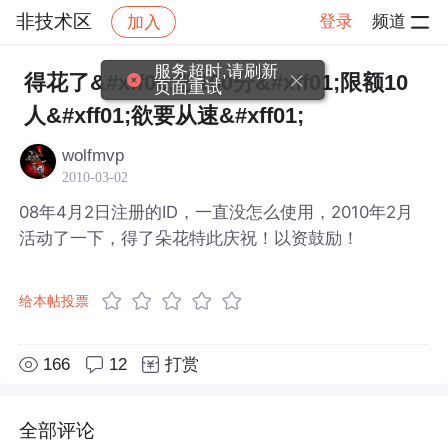
非技术区
登录
频道
加入
帖子详情
社区
非技术区
服务超时,请刷新
得花了&#xff0c;散100分&#xff01;限额10
页面重试
人&#xff01;欲要从速&#xff01;
wolfmvp
2010-03-02
08年4月2日注册的ID，一直没怎么使用，2010年2月
活动了一下，得了朵花特此庆祝！以资鼓励！
给本帖投票
166
12
打赏
全部评论