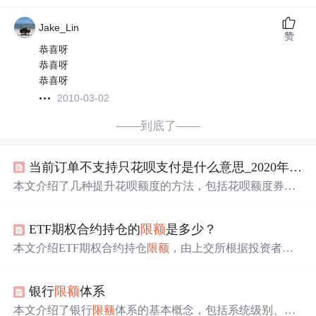
Jake_Lin
赞
恭喜呀
恭喜呀
恭喜呀
2010-03-02
——到底了——
当前订单不支持只花呗支付是什么意思_2020年支付宝花呗怎么提高额度？花呗如何快速提额...
本文介绍了几种提升花呗额度的方法，包括花呗额度券、
花呗额度快充及花呗专享额度等。此外，还提供了关于花
呗月月付的详细信息，包括其免费
分
期服务及其消费
限额
ETF期权合约持仓的
限额
是多少？
。
本文介绍ETF期权合约持仓
限额
，由上交所根据投资者类
型等因素
分
级设定。
限额
分
权利仓、总持仓和单日买入开
仓三种，按投资者资质
分
三级。还提及特殊情况的
限额
调
银行
限额
体系
整、申请提额方式，以及义务仓
限额
特殊性、跨标的
限额
计算和违规处罚等内容。
本文介绍了银行
限额
体系的基本概念，包括系统级别、客