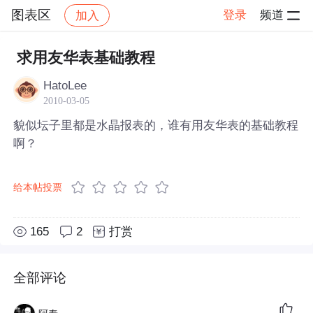
图表区
登录
频道
加入
帖子详情
社区
图表区
求用友华表基础教程
HatoLee
2010-03-05
貌似坛子里都是水晶报表的，谁有用友华表的基础教程
啊？
给本帖投票
165
2
打赏
全部评论