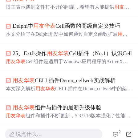
博主表示遇到文件打不开的问题，希望有人能提供
用友
华
表
软件。
Delphi中
用友
华表
Cell函数的高级自定义技巧
本文介绍了在Delphi开发中如何通过自定义函数扩展
用友
华表
（UFTable）控件的功能，涵盖数据验证、自动化处理
等内容。文章详细讲解了继承类并重载方法的实现方式，
25、ExtJs操作
用友
华表
Cell插件（No.1）认识Cell
并结合Delphi项目文件结构进行说明，帮助开发者提升表
格数据管理能力。
用友
华表
Cell组件是适用于Windows应用程序的ActiveX控
件，提供强大打印预览、选择界面、单元格格式设计等功
能。Cell插件则专用于Web应用，支持HTML、ASP等语
用友
华表
CELL插件Demo_cellweb实战解析
言，拥有丰富的图表功能、相对单元公式和自定义函数。
此外，Cell还具备Excel、Word等表格的数据兼容性，支持
本文深入解析
用友
华表
CELL插件在Demo_cellweb中的架构
多种格式输出。
设计与核心技术，涵盖MVC分层、拖拽式报表设计、多数
据源集成、图表可视化及交互功能实现。重点介绍其前后
用友
华表
组件与插件的最新升级体验
端通信机制、动态数据绑定、插件化架构与企业级应用场
景，帮助开发者掌握在财务、销售、HR等领域高效构建W
用友
华表
组件和插件不断更新，5.3.9.16版本强化了性能。
eb报表系统的方法。
文章围绕企业数据处理展开，介绍了提升数据处理效率的
方法，如采用自动化流程、优化数据架构等；还阐述了报
2
说点什么…
表生成、电子表格计算、数据管理、数据导入导出、图表