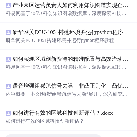
产业园区运营负责人如何利用知识图谱实现企业精准对接与协同？.docx
科易网基于40亿+科创知识图谱数据库，深度探索AI技术
在技术转移、成果转化、技术经纪、知识产权、产业创
新、科技招商等垂直领域的多样化应用场景，研究科技创
研华网关ECU-1051搭建环境并运行python程序教程
新领域的AI+数智化解决方案，推动科技创新与产业创新
智能化发展。
研华网关ECU-1051搭建环境并运行python程序教程
如何实现区域创新资源的精准配置与高效流动？.docx
科易网基于40亿+科创知识图谱数据库，深度探索AI技术
在技术转移、成果转化、技术经纪、知识产权、产业创
新、科技招商等垂直领域的多样化应用场景，研究科技创
语音增强组稀疏信号去噪：非凸正则化，凸优化研究（Matlab代码实现）
新领域的AI+数智化解决方案，推动科技创新与产业创新
智能化发展。
内容概要：本文围绕“组稀疏信号去噪”展开，深入研究了
基于非凸正则化与凸优化的信号处理方法，并提供了完整
的Matlab代码实现。文章系统阐述了如何通过引入非凸正
如何进行有效的区域科技创新评估？.docx
则项克服传统稀疏恢复方法的局限性，从而在语音增强等
实际应用中实现更优的去噪性能。研究采用组稀疏建模范
如何进行有效的区域科技创新评估？
式，将信号按子带或时频块进行分组，以更好地保留信号
的结构性特征。文中详细构建了相应的数学模型，将原始