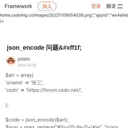
'张
Framework
登录
频道
加入
三',","link":"https://bbs.csdn.net/topics/330133481","imgUrl":"https:
home.csdnimg.cn/images/20221109054038.png","appId":"wx4efe
/>
帖子详情
社区
Framework
json_encode 问题&#xff1f;
juliets
2010-03-05
$arr = array(
'uname' => '张三',
'csdn' => 'https://forum.csdn.net/',
);
$code = json_encode($arr);
$json = preg_replace("#\\\u([0-9a-f]+)#ie", "iconv