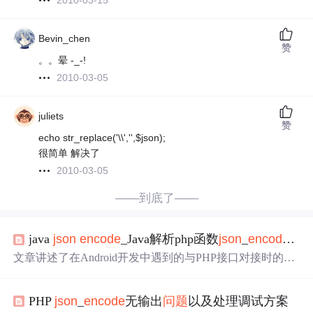
2010-03-15
Bevin_chen
赞
。。晕 -_-!
2010-03-05
juliets
赞
echo str_replace('\\','',$json);
很简单 解决了
2010-03-05
——到底了——
java
json
encode
_Java解析php函数
json
_
encode
un
文章讲述了在Android开发中遇到的与PHP接口对接时的编
码
问题
，PHP使用
json
_
encode
函数返回的Unicode编码数
据在Java端无法通过URLDecoder.decode正确解码。解决方
PHP
json
_
encode
无输出
问题
以及处理调试方案
案包括在Java端使用自定义的unescapeUnicode方法或
JSON