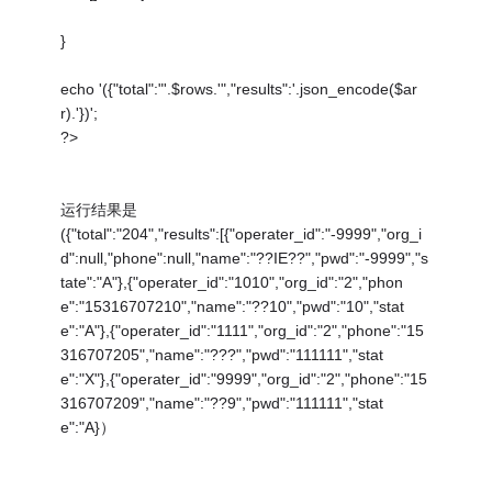
}
echo '({"total":"'.$rows.'","results":'.json_encode($ar
r).'})';
?>
运行结果是
({"total":"204","results":[{"operater_id":"-9999","org_i
d":null,"phone":null,"name":"??IE??","pwd":"-9999","s
tate":"A"},{"operater_id":"1010","org_id":"2","phon
e":"15316707210","name":"??10","pwd":"10","stat
e":"A"},{"operater_id":"1111","org_id":"2","phone":"15
316707205","name":"???","pwd":"111111","stat
e":"X"},{"operater_id":"9999","org_id":"2","phone":"15
316707209","name":"??9","pwd":"111111","stat
e":"A}）