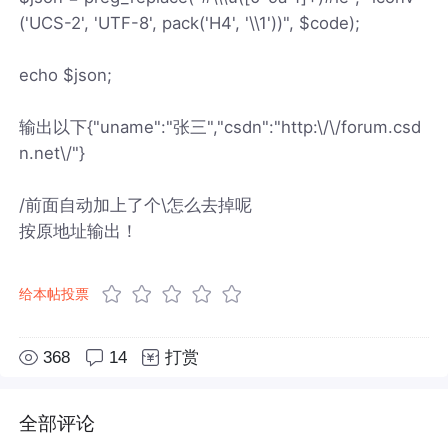
('UCS-2', 'UTF-8', pack('H4', '\\1'))", $code);
echo $json;
输出以下{"uname":"张三","csdn":"http:\/\/forum.csd
n.net\/"}
/前面自动加上了个\怎么去掉呢
按原地址输出！
给本帖投票
368
14
打赏
全部评论