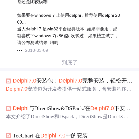
都还是比较模糊...
如果要在windows 7 上使用delphi , 推荐使用delphi 20
09...
当人delphi 7 是win32平台经典版本..如果非要用，那
就尝试下windows 7(x86)版.没试过，如果楼主试了，
请公布测试结果..呵呵...
2010-03-09
——到底了——
Delphi
7.0
安装包：
Delphi
7.0
完整安装，轻松开发利器
Delphi
7.0
安装包为开发者提供一站式服务，含安装程序、
序列号及升级包。其核心是
Delphi
7.0
开发环境，支持多语
言，有集成开发环境、快速开发等特点。适用于桌面、数
Delphi
与DirectShow&DSPack/在
Delphi
7.0
下安装DSPack
据库等应用开发，安装简便，适合学习研究。
本文介绍了DirectShow和Dspack，DirectShow是DirectX成
员，Dspack是
Delphi
用于DirectShow开发的免费控件。重
点讲解了在
Delphi
7.0
下安装DSPack的步骤，包括添加查询
TeeChart 在
Delphi
7.0
中的安装
路径、编译DirectX 9包、编译DSPack包以及编译并安装设