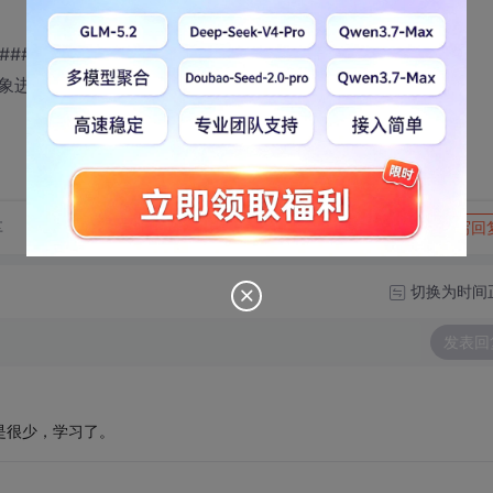
#################
3两个对象进行实际操作又感觉不出来由什么区别。
转发到动态
举报
享
写回
切换为时间
发表回
还是很少，学习了。