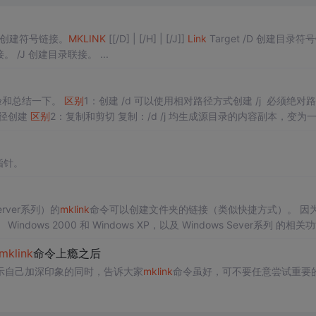
：创建符号链接。
MK
LINK
[[/D] | [/H] | [/J]]
Link
Target /D 创建目录符号链
接。默认为文件 符号链接。 /H 创建硬链接，而不是符号链接。 /J 创建目录联接。 ...
实验和总结一下。
区别
1：创建 /d 可以使用相对路径方式创建 /j 必须绝对
径创建
区别
2：复制和剪切 复制：/d /j 均生成源目录的内容副本，变为
持链接。对源目录无影响，/
指针。
erver系列）的
mk
link
命令可以创建文件夹的链接（类似快捷方式）。 因
indows 2000 和 Windows XP，以及 Windows Sever系列 的相关
mk
link
命令上瘾之后
示自己加深印象的同时，告诉大家
mk
link
命令虽好，可不要任意尝试重要