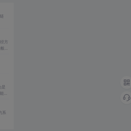
路径方
一般文
为是
功能使
的系