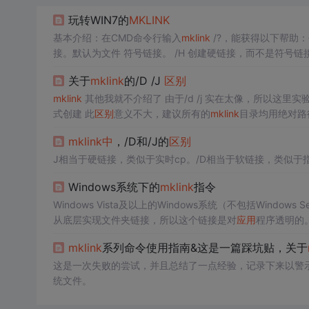
玩转WIN7的
MK
LINK
基本介绍：在CMD命令行输入
mk
link
/?，能获得以下帮助
关于
mk
link
的/D /J
区别
mk
link
其他我就不介绍了 由于/d /j 实在太像，所以这里
式创建 此
区别
意义不大，建议所有的
mk
link
目录均用绝对路
件夹 剪切/移动：/d 生成的目录，移动到其他地方，仍旧保
mk
link
中
，/D和/J的
区别
J相当于硬链接，类似于实时cp。/D相当于软链接，类似于
Windows系统下的
mk
link
指令
Windows Vista及以上的Windows系统（不包括Windows S
从底层实现文件夹链接，所以这个链接是对
应用
程序透明的。 W
用的是
link
d指令。
mk
link
系列命令使用指南&这是一篇踩坑贴，关于
这是一次失败的尝试，并且总结了一点经验，记录下来以警
统文件。