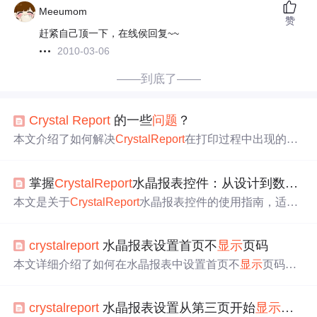
Meeumom
赞
赶紧自己顶一下，在线侯回复~~
2010-03-06
——到底了——
Crystal
Report
的一些
问题
？
本文介绍了如何解决
Crystal
Report
在打印过程中出现的pag
eerror
问题
，通过复制
特定
dll文件到bin目录来修复。同时，
针对数据
显示
不全的
问题
，提供了调整
字段
对象设置的方
掌握
Crystal
Report
水晶报表控件：从设计到数据展示的全面示例
法，确保数据能够完整展示。
本文是关于
Crystal
Report
水晶报表控件的使用指南，适用
于.NET框架下的开发，尤其针对VB.NET。介绍了该控件
与数据库交互的步骤，阐述了报表设计、数据展示的方
crystal
report
水晶报表设置首页不
显示
页码
法，还说明了在.NET环境中安装、引用控件的过程，以及
报表元素使用、子报表嵌套、数据源设置和计算
字段
创建
本文详细介绍了如何在水晶报表中设置首页不
显示
页码，
等内容。
通过新建公式
字段
并进行
特定
设置实现该功能。
crystal
report
水晶报表设置从第三页开始
显示
页码