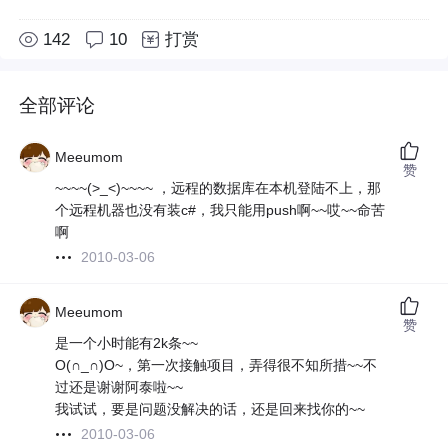
142
10
打赏
全部评论
Meeumom
赞
~~~~(>_<)~~~~ ，远程的数据库在本机登陆不上，那
个远程机器也没有装c#，我只能用push啊~~哎~~命苦
啊
2010-03-06
Meeumom
赞
是一个小时能有2k条~~
O(∩_∩)O~，第一次接触项目，弄得很不知所措~~不
过还是谢谢阿泰啦~~
我试试，要是问题没解决的话，还是回来找你的~~
2010-03-06