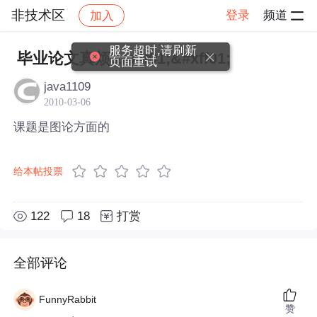
非技术区
登录
频道
加入
帖子详情
社区
非技术区
服务超时,请刷新
毕业论文真烦&#xff01;&#xff01;
页面重试
java1109
2010-03-06
课题是图论方面的
给本帖投票
122
18
打赏
全部评论
FunnyRabbit
赞