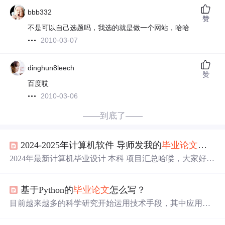
bbb332
赞
不是可以自己选题吗，我选的就是做一个网站，哈哈
2010-03-07
dinghun8leech
赞
百度哎
2010-03-06
——到底了——
2024-2025年计算机软件 导师发我的
毕业论文
选题
2024年最新计算机毕业设计 本科 项目汇总哈喽，大家好，
大四的同学马上要开始做毕业设计了，大家做好准备了
吗？博主给大家详细整理了计算机毕业设计最新项目，对
基于Python的
毕业论文
怎么写？
项目有任何疑问（部署跟文档），都可以问博主哦~
目前越来越多的科学研究开始运用技术手段，其中应用较
多的是模型建立和数据分析，这就离不开计算机语言的使
用，Python以其简单易学的特性，配合高度的适用性，在