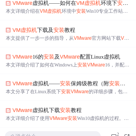
VMware
虚拟机——如何在
VM虚拟机
环境下
安装
W
本文详细介绍在
VM虚拟机
环境中
安装
Win10专业工作站版
的全过程，包括硬件配置、操作系统选择、磁盘设置等关
键步骤，助您快速掌握虚拟机操作系统
安装
技巧。
VM虚拟机
下载及
安装
教程
本文提供了一步一步的指导，从
VMware
官方网站下载
VM
ware
Workstation
Pro，并详细介绍了虚拟机的
安装
过程。
包括如何选择合适的版本，设置
安装
路径，以及完成
安装
VMware
16的
安装
及
VMware
配置Linux虚拟机
的各个步骤。
本文详细介绍了如何在Windows上
安装
VMware
16，并配置
Linux(CentOS7)虚拟机。从下载软件到创建虚拟机，包括
设置虚拟磁盘大小、网络类型、直接进入BIOS的方法等，
VMware
虚拟机——
安装
保姆级教程（附
安装
包）
最后成功
安装
并启动Linux系统。
本文分享了在Linux系统下
安装
VMware
的详细步骤，包括
下载官方正版
VMware
和Linux镜像，创建
VMware
所需文
件夹，
安装
VMware
并更改
安装
位置，还介绍了修改虚拟
VMware
虚拟机下载
安装
教程
机默认存放位置的方法，避免C盘空间被占用。
本文详细介绍了使用
VMware
安装
Win10虚拟机的过程。包
括
VMware
和Windows镜像的下载、软件
安装
、虚拟机创
建、系统
安装
等步骤，还提及了遇到“time out”的解决办
2