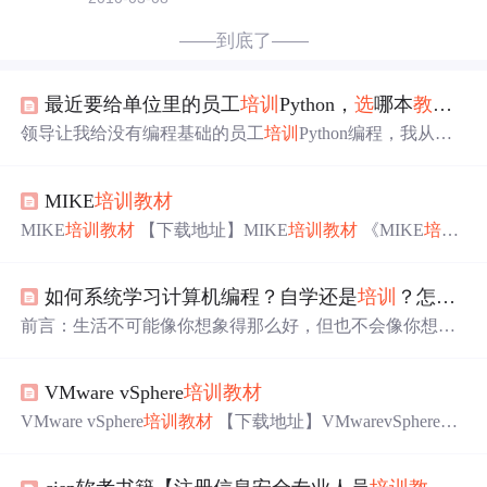
——到底了——
最近要给单位里的员工
培训
Python，
选
哪本
教材
合
领导让我给没有编程基础的员工
培训
Python编程，我从网
上搜了五本基础
教材
： （1）Python编程从入门到实践
（2）零基础学Python （3）零基础入门学习Python（第2
MIKE
培训
教材
版） （4）Head First Python （5）Python程序设计基础 对
比了一番，最后
选
了一本作为
教材
。
MIKE
培训
教材
【下载地址】MIKE
培训
教材
《MIKE
培训
教材
》是一份全面且实用的学习资源，专为希望掌握MIKE
by DHI模型的用户设计。无论你是初学者还是经验丰富的
如何系统学习计算机编程？自学还是
培训
？怎么
选
工程师，都能从中受益。
教材
内容涵盖MIKE模型的核心概
念、结构与参数设置、应用案例以及高级技巧，特别包括
前言：生活不可能像你想象得那么好，但也不会像你想象
Mike11/21版本和Mike SHE的详...
得那么糟。我觉得人的脆弱和坚强都超乎自己的想象。有
时，我可能脆弱得一句话就泪流满面，有时，也发现自己
VMware vSphere
培训
教材
咬着牙走了很长的路。 ——莫泊桑 在校生要找到好工作，
主要靠几个光环，学校光环、竞赛光环、项目光环、实习
VMware vSphere
培训
教材
【下载地址】VMwarevSphere
培
光环。其中项目经验尤为重要。有些同学就有疑问了：
训
教材
本仓库提供VMware原厂VCP
培训
教材
，专为具有
“我校招没offer，没有项目经验，是不是要报个
培训
班？”
约1年工作经验的学习者设计，帮助系统掌握VMware vSph
“我转行计算机，是不是应该报个...