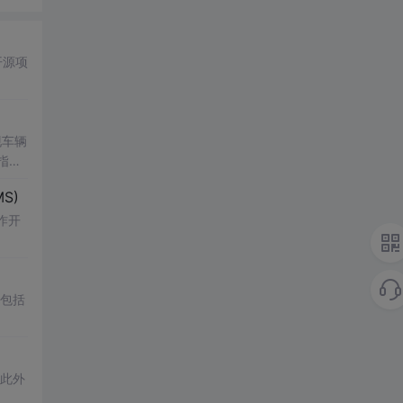
开源项
现车辆
指令
MS)
作开
，包括
。此外