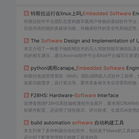
特斯拉运行在linux上吗,
Embedded
Software
Eng
特斯拉软件平台团队负责构建车载用户体验的基础软件平台，
目提供高性能的多媒体功能，并确保软件的安全性和稳定性
The
Software
Design and Implementation of U
本文介绍了一种基于物联网技术的无人驾驶智能车辆组队及信息
间的相互通讯，通过Android软件平台和Keil平台编写
快速组队的功能。
python调用canape_
Embedded
Software
Engin
特斯拉电池管理系统（BMS）团队招聘嵌入式软件工程师
发新功能需求，设计算法等。要求具备相关专业背景和经验，熟练掌握
F28HS: Hardware-
Software
Interface
该博客围绕F28HS系统编程课程作业展开，要求用C和ARM
软硬件配置，还说明了报告格式、评分标准、生成式AI使用
build automation
software
自动构建工具
本文列举了多种构建自动化软件，包括基于Make的工具如GNU M
还介绍了配置管理和元构建工具等内容。