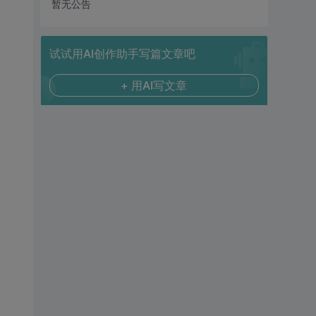
暂无公告
试试用AI创作助手写篇文章吧
+ 用AI写文章