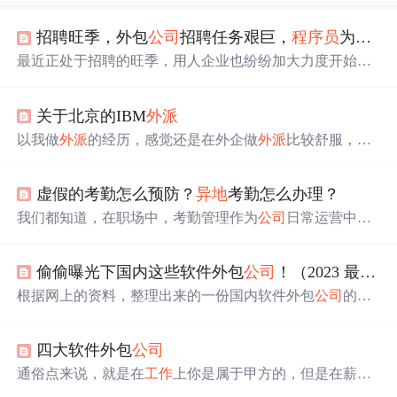
招聘旺季，外包
公司
招聘任务艰巨，
程序员
为什么不喜欢去外包
最近正处于招聘的旺季，用人企业也纷纷加大力度开始招
兵买马，为一年的生产计划储备好所需要的人力资源。 有
从事外包行业的HR朋友经常跟我吐槽，说单位下达的招聘
关于北京的IBM
外派
任务比较艰巨，但招聘的难度比前些年大了很多，很多开
发人员听到
公司
类型是外包企业表示考虑考虑之后就没了
以我做
外派
的经历，感觉还是在外企做
外派
比较舒服，当
音讯。那么造成这种情况的原因是什么?接下来就给大家扒
然是比较，比较的另一边是中国的一些企业。在外企做
外
一扒里面的门道! 什么是软件外包? 先来谈一谈软件外包行
派
会受到应用的尊重，而且如果你对技术有些见解的话，
业产生的背景，对于软件有外包需求的企业可以分为两大
虚假的考勤怎么预防？
异地
考勤怎么办理？
还会受到重用。下面介绍下在北京IBM做
外派
的一些情
类： 第一类是项目的需求(包项目)： 企业的规模越做越
况，希望能给各位朋友起到一些参考的作用：（这篇介绍
我们都知道，在职场中，考勤管理作为
公司
日常运营中非
大，无论人力、...
在JavaEye发过） 在北京做IBM的
外派
，一般会去三个
地
常的一环，直接关系到
公司
的人员管理和考核体系。随着
方
：GBS、CRL和CDL。下面分别说一下我的了解。 去G
远程办公的普及和技术手段的发展，考勤问题也日益复杂
BS的话，你的技
偷偷曝光下国内这些软件外包
公司
！（2023 最新版）
化，尤其是考勤和
异地
考勤的管理问题，已经成为很多企
业面临的问题。下面是所参考的工具>>>
根据网上的资料，整理出来的一份国内软件外包
公司
的名
单。找
工作
的同学都要看看，根据自身的情况，学历低的
、没有经验的，可以先到外包
公司
试试，或者不想进去的
四大软件外包
公司
也要了解一下， 避免找
工作
时被坑了。1、软件外包
公司
名单国内软件外包
公司
多如牛毛，下面列举的占全部名单
通俗点来说，就是在
工作
上你是属于甲方的，但是在薪酬
可能不到千分之一 。名单不分先后 ：2、如何区分是否是
福利方面还是属于外包
公司
的。找
工作
的同学都要看看，