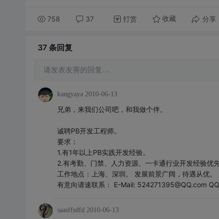
758
37
打赏
分享
收藏
37 条
回复
请发表友善的回复…
kangyaya
2010-06-13
兄弟，来我们公司吧，和我做个伴。
诚聘PB开发工程师。
要求：
1.有1年以上PB实践开发经验。
2.有考勤、门禁、人力资源、一卡通行业开发经验优
工作地点：上海、深圳。 发展前景广阔，待遇从优。
有意向请速联系： E-Mail: 524271395@QQ.com QQ:
saasffsdfd
2010-06-13