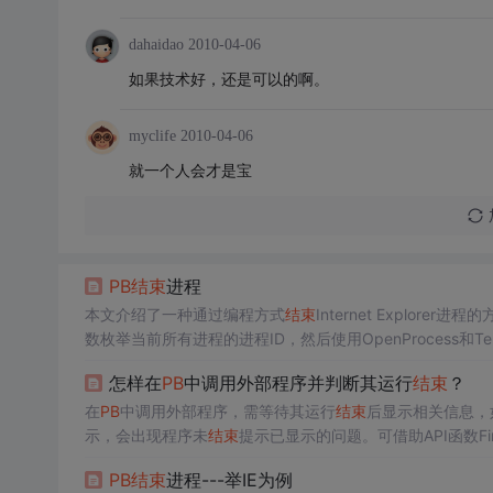
dahaidao
2010-04-06
如果技术好，还是可以的啊。
myclife
2010-04-06
就一个人会才是宝
PB
结束
进程
本文介绍了一种通过编程方式
结束
Internet Explorer进程
数枚举当前所有进程的进程ID，然后使用OpenProcess和Termi
怎样在
PB
中调用外部程序并判断其运行
结束
？
在
PB
中调用外部程序，需等待其运行
结束
后显示相关信息，如备
示，会出现程序未
结束
提示已显示的问题。可借助API函数FindWi
PB
结束
进程---举IE为例