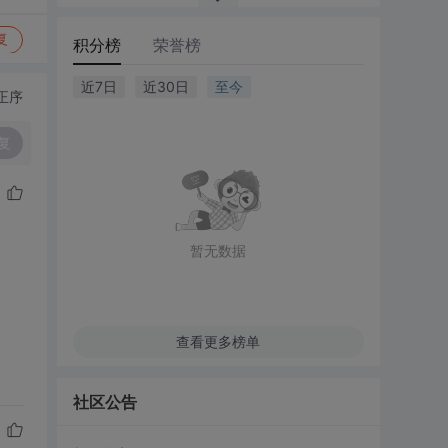
复
积分榜
荣誉榜
近7日
近30日
至今
正序
复
暂无数据
查看更多榜单
社区公告