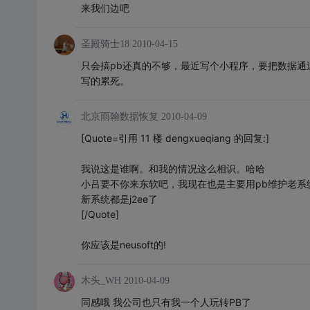
来我们边吧
圣殿骑士18
2010-04-15
只会搞pb还真的不够，最近写个小程序，要把数据通
写的累死。
北京雨翰数据恢复
2010-04-09
[Quote=引用 11 楼 dengxueqiang 的回复:]
我说这是谁啊。和我的情况这么相识。哈哈
小吕要不你来东软吧，我现在也是主要用pb维护老系
新系统都是j2ee了
[/Quote]
你应该是neusoft的!
木头_WH
2010-04-09
同感哦 我公司也只有我一个人玩转PB了