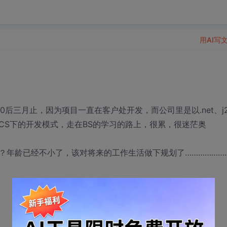
用AI写
0后三月止，因为项目一直在客户处开发，而公司里是以.net、j2
CS下的开发模式，走在BS的学习的路上，很累，很迷茫奥
？年龄已经不小了，该对将来的工作生活做下规划了………………