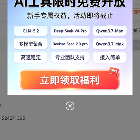
转发到动态
举报
写回
切换为时间
发表回
先。
524271395