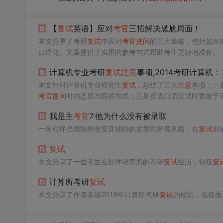
【
复试
英语】应对
考官
三招解决尴尬局面！
本文分享了考研
复试
中应对
考官
提问
的三大策略，包括如何
口语化。文章提供了实用的参考句式帮助考生更好地准备。
计算机专业考研
复试
注意
事项,2014考研计算机：
本文针对计算机专业研究生
复试
，总结了三大
注意
事项：一
考官
提问
时的态度与回答方式；三是英语口语测试时要敢于
我是主
考官
7:他为什么没有被录取
一名程序员因拒绝改变其独特的发型和穿着风格，在
复试
前
复试
本文分享了一位考生在软件研究所的考研
复试
经历，包括
复
计算所考研
复试
本文分享了作者参加2019年计算所考研
复试
的经历，包括面