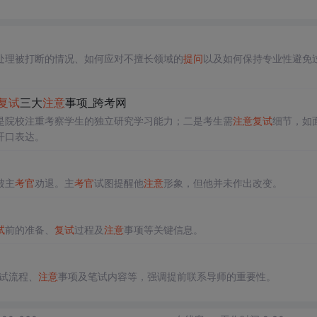
处理被打断的情况、如何应对不擅长领域的
提问
以及如何保持专业性避免
复试
三大
注意
事项_跨考网
是院校注重考察学生的独立研究学习能力；二是考生需
注意
复试
细节，如
开口表达。
被主
考官
劝退。主
考官
试图提醒他
注意
形象，但他并未作出改变。
试
前的准备、
复试
过程及
注意
事项等关键信息。
试流程、
注意
事项及笔试内容等，强调提前联系导师的重要性。