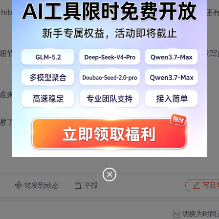
ernate缓存的原理，hql，以及spring德ioc、aop等等，还
细节也忘的差不多了，但是他也只是要求些概念等等，我感觉写
谁来复试我，录取的概率有多大？
谢了，有点紧张，阿门！！！
转发到动态
举报
写回
切换为时间