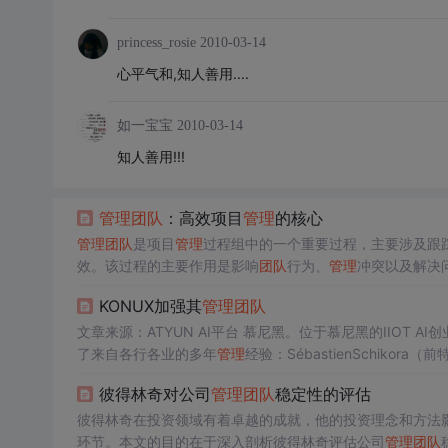
princess_rosie
2010-03-14
心平气和,知人善用....
如一宝宝
2010-03-14
知人善用!!!
管理
团队
：高效项目
管理
的核心
管理
团队
是项目
管理
过程组中的一个重要过程，主要涉及跟
效。该过程的主要作用是影响
团队
行为、
管理
冲突以及解决
可或缺的一部分。通过有效的冲突
管理
、
团队
建设和认可与
KONUX加强其
管理
团队
您更好地理解和应用
管理
团队
的过程，并在实际项目中取得
和认可与奖励。
文章来源：ATYUN AI平台 慕尼黑。位于慕尼黑的
了来自各行各业的多年
管理
经验：SébastienSchikora（前特
olar博士（前身为埃森哲）是KONUX
管理
团队
的新副总裁。
彼得林奇对公司
管理
团队
稳定性的评估
彼得林奇在投资领域有着卓越的成就，他的投资理念和方法
环节。本文的目的在于深入剖析彼得林奇评估公司
管理
团队