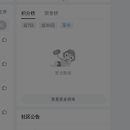
正序
积分榜
荣誉榜
复
近7日
近30日
至今
暂无数据
查看更多榜单
社区公告