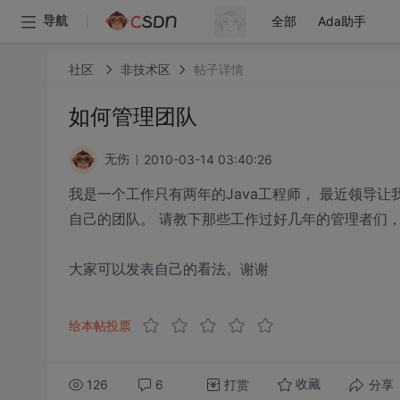
全部
Ada助手
导航
社区
非技术区
帖子详情
如何管理团队
2010-03-14 03:40:26
无伤
我是一个工作只有两年的Java工程师， 最近领导让
自己的团队。 请教下那些工作过好几年的管理者们
大家可以发表自己的看法。谢谢
给本帖投票
126
6
打赏
分享
收藏