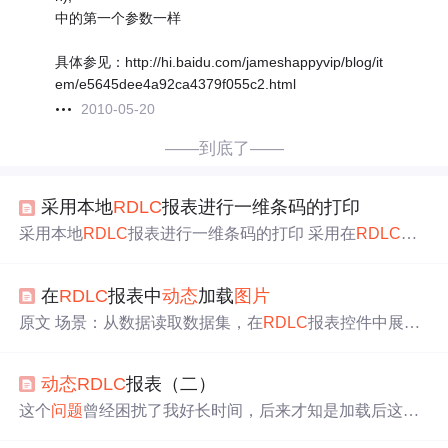
中的第一个参数一样
具体参见：http://hi.baidu.com/jameshappyvip/blog/it
em/e5645dee4a92ca4379f055c2.html
2010-05-20
——到底了——
采用本地
RDLC
报表进行一维条码的打印
采用本地
RDLC
报表进行一维条码的打印 采用在
RDLC
中
动态
更新条码
图片
，要解决2个
问题
1）条码的生产，保存
为
图片
2）
RDLC
动态
更新
图片
image的路径 一维条码生成
在
RDLC
报表中
动态
加载
图片
的类库C# http://download.csdn.net/detail/dacong/6687835 参
考： 向
RDLC
报表中
动态
添加
图片
http://de.cel.blog.1
原文 场景：从数据读取数据集，在
RDLC
报表控件中展
现。其中一字段保存的是
图片
的虚拟路径，
图片
源文件保
存在服务器的固定文件夹中。 重点：在
RDLC
中显示
图片
动态
RDLC
报表（二）
必须满足两个条件，才能执行正常。处理方式略过， 1、
图片
完整的绝对路径。 2、完整绝对路径前必须加上 “fil
这个
问题
曾经困扰了我好长时间，后来才知是加载后这种
e:\”; 例如：file:\G:\Project\Upload\Images\aaa.jpg 建议：直接
特殊格式的自动转成二行了，在一行，在下一行，这样肯