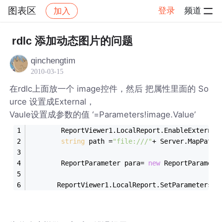
图表区
登录
频道
加入
帖子详情
社区
图表区
rdlc 添加动态图片的问题
qinchengtim
2010-03-15
在rdlc上面放一个 image控件，然后 把属性里面的 So
urce 设置成External，
Vaule设置成参数的值 ‘=Parameters!image.Value’
        ReportViewer1.LocalReport.EnableExternal
string
 path =
"file:///"
+ Server.MapPath(
        ReportParameter para= 
new
 ReportParamete
       ReportViewer1.LocalReport.SetParameters(
n