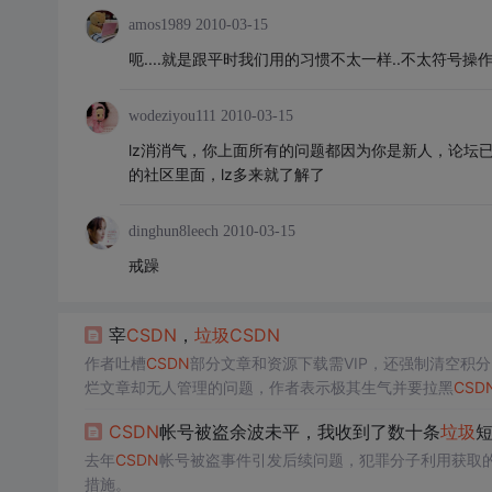
amos1989
2010-03-15
呃....就是跟平时我们用的习惯不太一样..不太符号操作习
wodeziyou111
2010-03-15
lz消消气，你上面所有的问题都因为你是新人，论坛
的社区里面，lz多来就了解了
dinghun8leech
2010-03-15
戒躁
宰
CSDN
，
垃圾
CSDN
作者吐槽
CSDN
部分文章和资源下载需VIP，还强制清空积分
烂文章却无人管理的问题，作者表示极其生气并要拉黑
CSD
CSDN
帐号被盗余波未平，我收到了数十条
垃圾
去年
CSDN
帐号被盗事件引发后续问题，犯罪分子利用获取
措施。