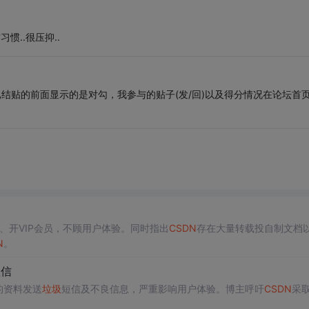
惯..很压抑..
已结贴的前面显示的是对勾，我参与的贴子(发/回)以及得分情况在论坛首
、开VIP会员，不顾用户体验。同时指出
CSDN
存在大量转载投自制文档
N
。
短信
的资料发送
垃圾
短信及不良信息，严重影响用户体验。博主呼吁
CSDN
采