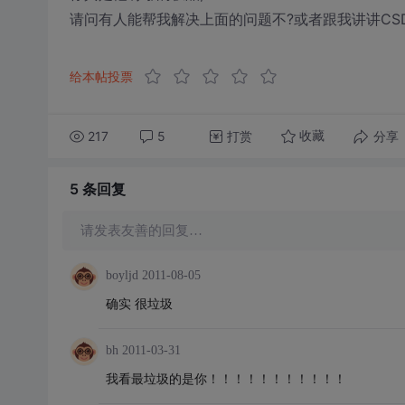
请问有人能帮我解决上面的问题不?或者跟我讲讲CS
给本帖投票
217
5
打赏
分享
收藏
5 条
回复
请发表友善的回复…
boyljd
2011-08-05
确实 很垃圾
bh
2011-03-31
我看最垃圾的是你！！！！！！！！！！！