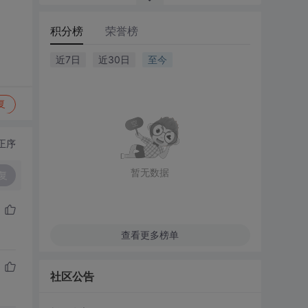
积分榜
荣誉榜
近7日
近30日
至今
复
正序
暂无数据
复
查看更多榜单
社区公告