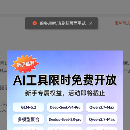
用AI写
服务超时,请刷新页面重试
问题都记下来,写在博客上.于是乎想到CSDN嘛,别人都说专业嘛.
品中的极品,若是其它行业的也就无所谓,亏你还是IT行业的,一个
提示成功,可头像就是没变...
然提示我没有任何好友,系统已经提示,别人已经同意加我好友了.
个栏目,查看我参与的贴子(发/回)以及得分情况.