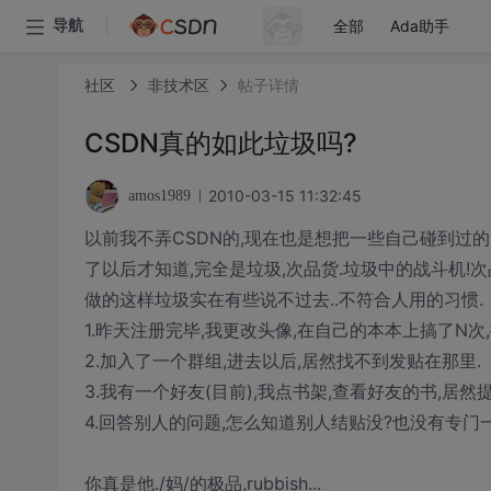
全部
Ada助手
导航
社区
非技术区
帖子详情
CSDN真的如此垃圾吗?
2010-03-15 11:32:45
amos1989
以前我不弄CSDN的,现在也是想把一些自己碰到过的
了以后才知道,完全是垃圾,次品货.垃圾中的战斗机!次
做的这样垃圾实在有些说不过去..不符合人用的习惯.
1.昨天注册完毕,我更改头像,在自己的本本上搞了N次,
2.加入了一个群组,进去以后,居然找不到发贴在那里.
3.我有一个好友(目前),我点书架,查看好友的书,居
4.回答别人的问题,怎么知道别人结贴没?也没有专门一
你真是他./妈/的极品,rubbish...