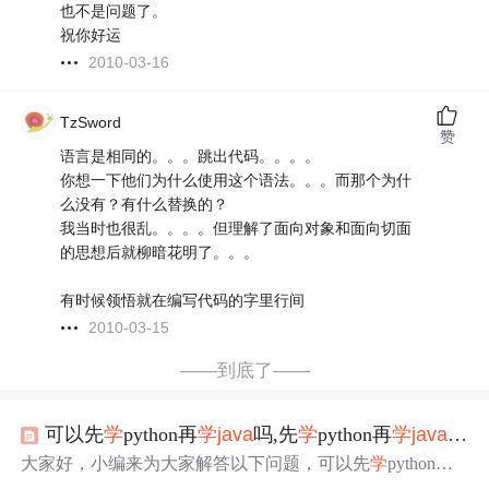
也不是问题了。
祝你好运
2010-03-16
TzSword
赞
语言是相同的。。。跳出代码。。。。
你想一下他们为什么使用这个语法。。。而那个为什
么没有？有什么替换的？
我当时也很乱。。。。但理解了面向对象和面向切面
的思想后就柳暗花明了。。。
有时候领悟就在编写代码的字里行间
2010-03-15
——到底了——
可以先
学
python再
学
java
吗,先
学
python再
学
java
可以
大家好，小编来为大家解答以下问题，可以先
学
python再
学
java
吗，先
学
python再
学
java
可以吗，今天让我们一起来