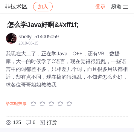
非技术区
登录
频道
加入
帖子详情
社区
非技术区
怎么学Java好啊&#xff1f;
shelly_514005059
2010-03-15
我现在大二了，正在学Java，C++，还有VB，数据
库，大一的时候学了C语言，现在觉得很混乱，一些语
言中的词都差不多，只相差几个词，而且很多用法都相
近，却有点不同，现在搞的很混乱，不知道怎么办好，
求各位哥哥姐姐教教我
给本帖投票
125
6
打赏