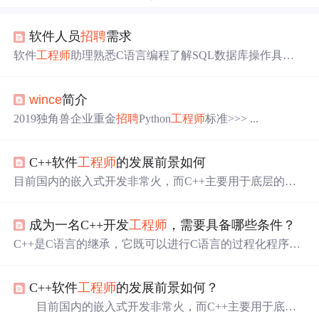
软件人员
招聘
需求
软件
工程师
助理熟悉C语言编程了解SQL数据库操作具有
较强的学习能力和创新意识具备计算机等级证书者优先熟
悉Visual Studio编程者优先 C#软件
工程师
熟悉C#语言熟悉S
wince
简介
QL数据库操作熟悉线程、进程、堆栈、队列操作具备一年
以上Visual Studio编程经验具有串口、网口、OPC等通讯控
2019独角兽企业重金
招聘
Python
工程师
标准>>> ...
制软件编程经验者优先 ASP.NET软件
工程师
熟悉C#语言熟
悉SQL数据库操作熟悉HTML、CS...
C++软件
工程师
的发展前景如何
目前国内的嵌入式开发非常火，而C++主要用于底层的嵌
入式开发、驱动开发等，也用于
WINCE
等嵌入式系统的应
用
软件开发
。可以说C++软件
工程师
发展前景还是不错
成为一名C++开发
工程师
，需要具备哪些条件？
的，下面就给大家具体介绍一下。 与Java和.NET比C++是
一种应用范围更广、运作效率更高的编程语言，
软件开发
C++是C语言的继承，它既可以进行C语言的过程化程序设
行业一直流传着一句话：没有学过C++就不是真正的程序
计，又可以进行以抽象数据类型为特点的基于对象的程序
员，没有掌握C++编程技术就等于没有抓住通向国际一流
设计，还可以进行以继承和多态为特点的面向对象的程序
企业的敲门砖。因此，C++是...
C++软件
工程师
的发展前景如何？
设计。 C++擅长面向对象程序设计的同时，还可以进行基
于过程的程序设计，因而C++就适应的问题规模而论，大
目前国内的嵌入式开发非常火，而C++主要用于底层
小由之。 C++不仅拥有计算机高效运行的实用性特征，同