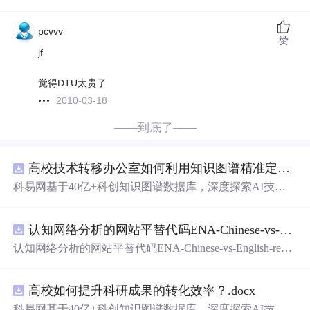
pcvvv
赞
jf
觉得DTU太贵了
2010-03-18
——到底了——
高校技术转移办公室如何利用知识图谱精准定位产业需求与技术适配点？.docx
科易网基于40亿+科创知识图谱数据库，深度探索AI技术
在技术转移、成果转化、技术经纪、知识产权、产业创
新、科技招商等垂直领域的多样化
应用
场景，研究科技创
认知网络分析的网站平替代码ENA-Chinese-vs-English-reproducible.zip
新领域的AI+数智化解决方案，推动科技创新与产业创新
智能化
发展。
认知网络分析的网站平替代码ENA-Chinese-vs-English-repro
ducible.zip
高校如何提升科研成果的转化效率？.docx
科易网基于40亿+科创知识图谱数据库，深度探索AI技术