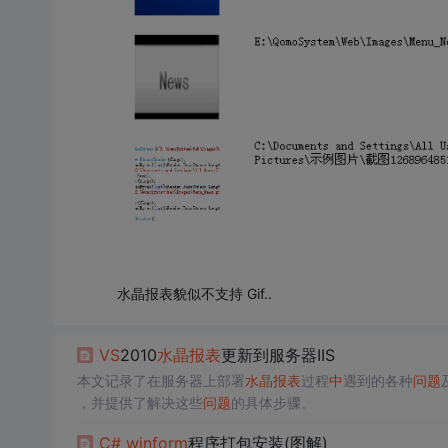
水晶报表貌似不支持 Gif..
VS
2010
水晶报表
更新到服务器IIS
本文记录了在服务器上部署
水晶报表
过程
中
遇到的各种
问题
，并提供了解决这些
问题
的具体步骤。
C#
winform
程序打包安装(图解)