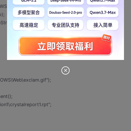
S\Web\exclam.gif", FileMode.Open, FileAccess.Read);
);
eStream.Length);
OWS\Web\exclam.gif");
nt();
on1\crystalreport1.rpt";