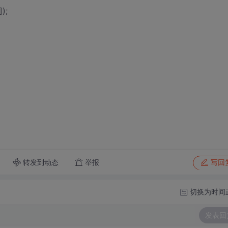
);
转发到动态
举报
写回
切换为时间
发表回