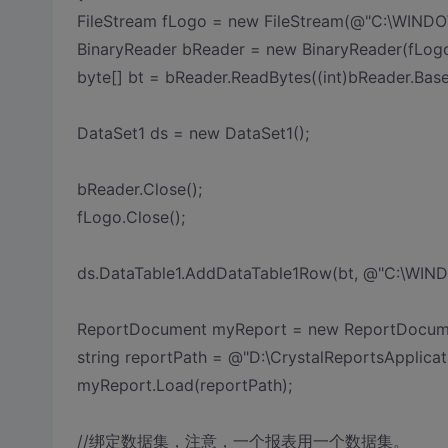
FileStream fLogo = new FileStream(@"C:\WINDOW
BinaryReader bReader = new BinaryReader(fLogo
byte[] bt = bReader.ReadBytes((int)bReader.Bas
DataSet1 ds = new DataSet1();
bReader.Close();
fLogo.Close();
ds.DataTable1.AddDataTable1Row(bt, @"C:\WIND
ReportDocument myReport = new ReportDocume
string reportPath = @"D:\CrystalReportsApplicati
myReport.Load(reportPath);
//绑定数据集，注意，一个报表用一个数据集。