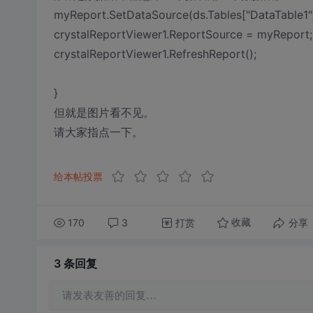
myReport.SetDataSource(ds.Tables["DataTable1"]
crystalReportViewer1.ReportSource = myReport;
crystalReportViewer1.RefreshReport();
}
但就是图片看不见。
请大家指点一下。
给本帖投票
170
3
打赏
分享
收藏
3 条
回复
请发表友善的回复…