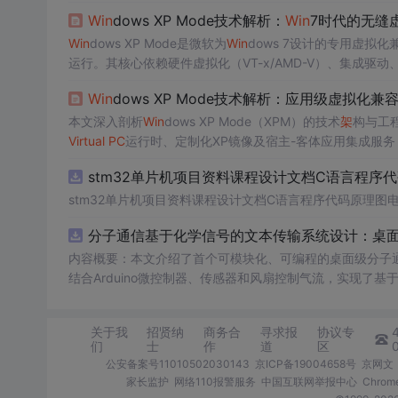
内存管理。仅支持
Win
7专业版及以上，因许可证绑定与SL
Win
dows XP Mode技术解析：
Win
7时代的无缝
杀、UAC劫持等典型故障。该方案虽已停用，但其无缝集成思想
Win
dows XP Mode是微软为
Win
dows 7设计的专用虚拟
运行。其核心依赖硬件虚拟化（VT-x/AMD-V）、集成
述
架
构原理、安装配置七道关卡、多终端协同部署及典型故障排查，揭示
Win
dows XP Mode技术解析：应用级虚拟化兼
rd等现代子系统的影响。
本文深入剖析
Win
dows XP Mode（XPM）的技术
架
构与工
Virtual
PC
运行时、定制化XP镜像及宿主-客体应用集成服务；详解A
打印机/剪贴板的专有协议；涵盖硬件兼容性检测、严格安装
stm32单片机项目资料课程设计文档C语言程序
系统兼容性领域的设计思想对现代WSL、WSA等技术的深远
stm32单片机项目资料课程设计文档C语言程序代码原理图
分子通信基于化学信号的文本传输系统设计：桌
内容概要：本文介绍了首个可模块化、可编程的桌面级分子
结合Arduino微控制器、传感器和风扇控制气流，实现了
在非理想条件下仍可实现可靠通信，并评估了不同风扇类型
本、易复现的硬件平台。; 适合人群：具备电子工程、通信系统或交叉学科背景，从事纳米技术、生物通信或新型通信系统研究的科研人员
关于我
招贤纳
商务合
寻求报
协议专
及研究生。; 使用场景及目标：①用于教学演示和科研实验中展示分子通信的基本原理；②作为测试平台研究非线性信道建模、环境干
们
士
作
道
区
扰、流量调控对通信性能的影响；③推动面向管道、地下、水下或体内等
公安备案号11010502030143
京ICP备19004658号
京网文〔
理论与实践结合，建议读者关注其实验设计细节（如调制方
家长监护
网络110报警服务
中国互联网举报中心
Chro
分子通信系统的实际挑战与优化方向。