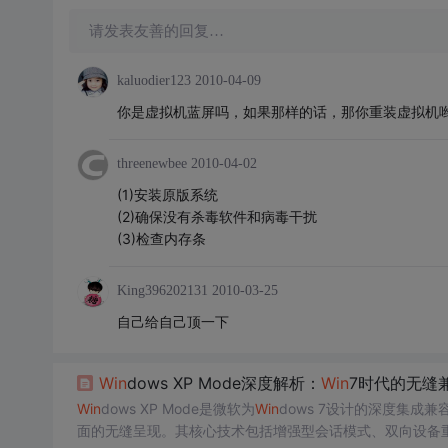
请发表友善的回复…
kaluodier123
2010-04-09
你是虚拟机蓝屏吗，如果那样的话，那你重装虚拟机
threenewbee
2010-04-02
(1)安装原版系统
(2)确保没有杀毒软件和病毒干扰
(3)检查内存条
King396202131
2010-03-25
自己给自己顶一下
Win
dows XP Mode深度解析：
Win
7时代的无缝
Win
dows XP Mode是微软为
Win
dows 7设计的深度集成
面的无缝呈现。其核心技术包括增强型会话模式、双向设备重定向