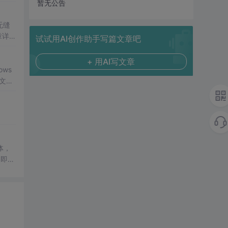
软误
暂无公告
无缝
章详
试试用AI创作助手写篇文章吧
Gua
+ 用AI写文章
ows
文件/
、遗留
体，
了即使
低成
理解