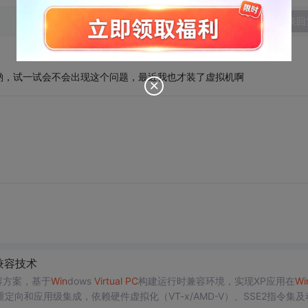
发表回
哟，试一试会不会出现这个问题，最近我也才装了虚拟机啊
兼容技术
兼容方案，基于
Win
dows
Virtual
PC
构建运行时兼容环境，实现XP应用在
Wi
和应用级集成，依赖硬件虚拟化（VT-x/AMD-V）、SSE2指令集及