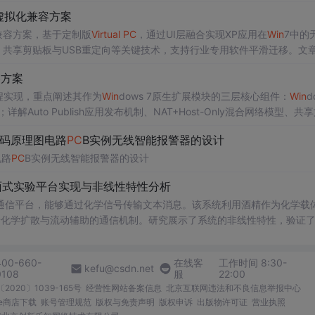
IC激活机制。部署需严格校验哈希、规避安装陷阱，并解决时间同步、杀
虚拟化兼容方案
深刻影响了WSL、Cloud
PC
等现代兼容
架
构。
化兼容方案，基于定制版
Virtual
PC
，通过UI层融合实现XP应用在
Win
7中的
驱动、共享剪贴板与USB重定向等关键技术，支持行业专用软件平滑迁移。文
其‘最小侵入性兼容’设计哲学对WSL、Defender Application 
容方案
程实现，重点阐述其作为
Win
dows 7原生扩展模块的三层核心组件：
Win
d
uto Publish应用发布机制、NAT+Host-Only混合网络模型、共享
依赖、首次初始化关键步骤及典型故障排查。强调XPM在应用级虚拟化
代码原理图电路
PC
B实例无线智能报警器的设计
影响。
电路
PC
B实例无线智能报警器的设计
面式实验平台实现与非线性特性分析
通信平台，能够通过化学信号传输文本消息。该系统利用酒精作为化学载
基于化学扩散与流动辅助的通信机制。研究展示了系统的非线性特性，验证
和流速对信号传播的影响，为未来宏观与微观尺度的分子通信实验提供了
400-660-
在线客
工作时间 8:30-
kefu@csdn.net
0108
服
22:00
电磁不可行场景的替代通信技术发展。; 阅读建议：此资源强调
2020〕1039-165号
经营性网站备案信息
北京互联网违法和不良信息举报中心
式、协议设计、检测算法），并结合附带视频资料进行复现实验，以深入
me商店下载
账号管理规范
版权与免责声明
版权申诉
出版物许可证
营业执照