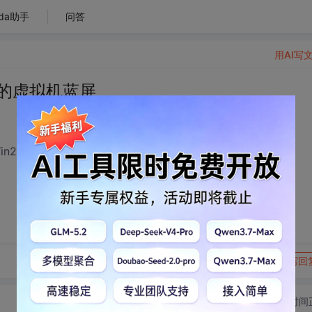
da助手
问答
用AI写
003的虚拟机蓝屏
架一个Win2003的虚拟机，打开后出现蓝屏,并重启。
转发到动态
举报
写回
切换为时间