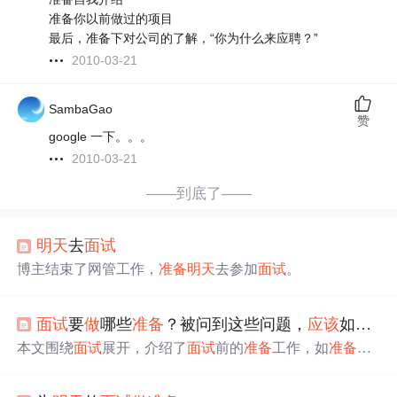
准备你以前做过的项目
最后，准备下对公司的了解，“你为什么来应聘？”
2010-03-21
SambaGao
赞
google 一下。。。
2010-03-21
——到底了——
明天
去
面试
博主结束了网管工作，
准备
明天
去参加
面试
。
面试
要
做
哪些
准备
？被问到这些问题，
应该
如何回答？
本文围绕
面试
展开，介绍了
面试
前的
准备
工作，如
准备
简
历、注意着装等。阐述了
面试
时全面介绍自己的要点，包
括自我介绍的时间把控、突出工作经历和业绩等。还针对