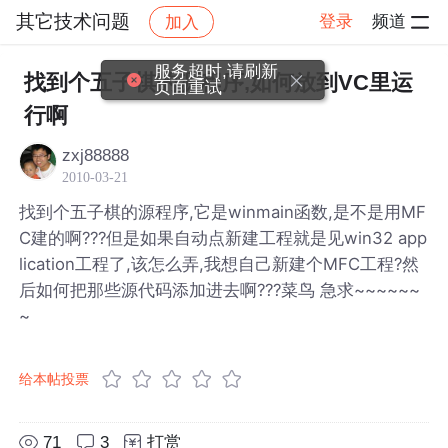
其它技术问题
登录
频道
加入
帖子详情
社区
其它技术问题
服务超时,请刷新
找到个五子棋的源程序,如何放到VC里运
页面重试
行啊
zxj88888
2010-03-21
找到个五子棋的源程序,它是winmain函数,是不是用MF
C建的啊???但是如果自动点新建工程就是见win32 app
lication工程了,该怎么弄,我想自己新建个MFC工程?然
后如何把那些源代码添加进去啊???菜鸟 急求~~~~~~
~
给本帖投票
71
3
打赏