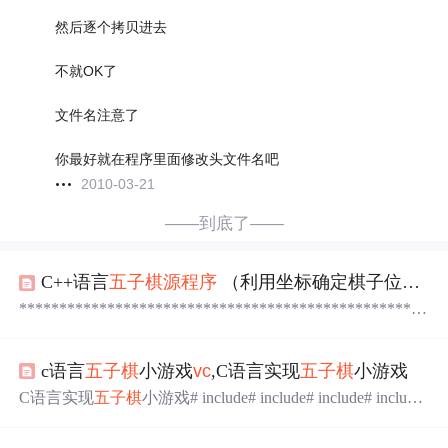
然后逐个拷贝进去
不就OK了
文件名注意了
你最好就在程序里面修改头文件名吧
2010-03-21
——到底了——
C++语言
五子棋
源程序
（利用坐标确定棋子位置）
***************************************************
*********** C++语言
五子棋
源程序
* 南阳理工学院计算机
系01612班大鹏课程设计作品 *
运行
环境：TC3.0 （
vc
6.0不
c语言
五子棋
小游戏
vc
,C语言实现
五子棋
小游戏
支持画图函数，无法画出棋盘和棋子) * Email:ypsky@mail
2.nyist.net ******************************
C语言实现
五子棋
小游戏# include# include# include# includ
e//插入输入输出头文件# include//字符数组的函数定义的头
文件# include//stdlib 头文件即standard library标准库头文件st