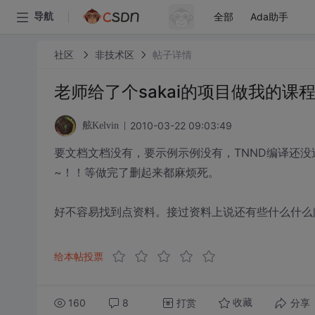
全部
Ada助手
导航
社区
非技术区
帖子详情
老师给了个sakai的项目做我的课
2010-03-22 09:03:49
舷Kelvin
要文档文档没有，要示例示例没有，TNND编译还
~！！等做完了删起来都麻烦死。
好不容易找到点资料。接过资料上说还有些什么什么
给本帖投票
160
8
打赏
分享
收藏