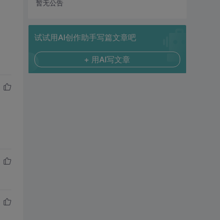
暂无公告
试试用AI创作助手写篇文章吧
+ 用AI写文章