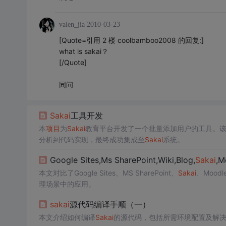
valen_jia
2010-03-23
[Quote=引用 2 楼 coolbamboo2008 的回复:]
what is sakai？
[/Quote]
同问
Sakai
工具开发
本
项目
为
Sakai
教育平台开发了一个批量添加用户的工具。
分析到代码实现，最终成功集成至
Sakai
系统。
Google Sites,Ms SharePoint,Wiki,Blog,
Sakai
,M
本文对比了Google Sites、MS SharePoint、
Sakai
、Moo
理场景中的应用。
sakai
源代码编译手顺（一）
本文介绍如何编译
Sakai
的源代码，包括所需环境配置及解决