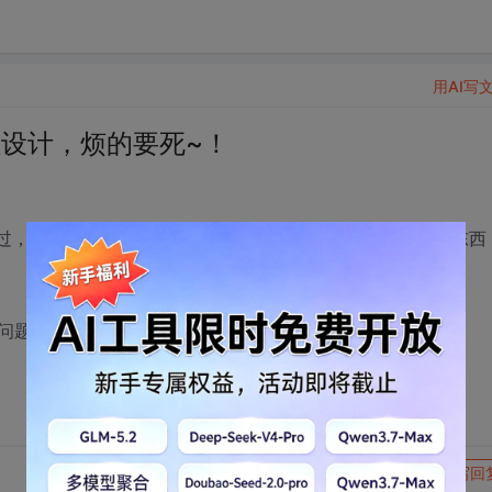
用AI写
程设计，烦的要死~！
没过，环境变量给改了一大堆。我好好一个电脑里塞满了这狗东西
问题没解决的。真TMD要死~！
转发到动态
举报
写回