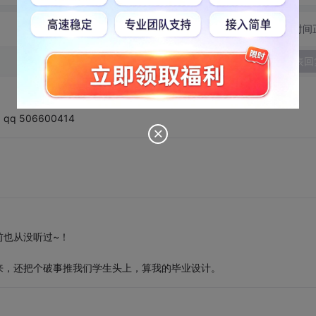
切换为时间
发表回
506600414
前也从没听过~！
来，还把个破事推我们学生头上，算我的毕业设计。