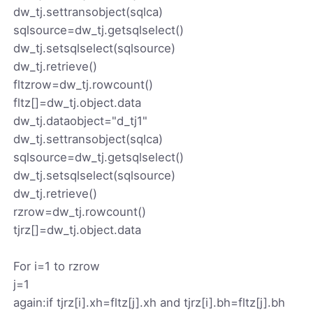
dw_tj.settransobject(sqlca)
sqlsource=dw_tj.getsqlselect()
dw_tj.setsqlselect(sqlsource)
dw_tj.retrieve()
fltzrow=dw_tj.rowcount()
fltz[]=dw_tj.object.data
dw_tj.dataobject="d_tj1"
dw_tj.settransobject(sqlca)
sqlsource=dw_tj.getsqlselect()
dw_tj.setsqlselect(sqlsource)
dw_tj.retrieve()
rzrow=dw_tj.rowcount()
tjrz[]=dw_tj.object.data
For i=1 to rzrow
j=1
again:if tjrz[i].xh=fltz[j].xh and tjrz[i].bh=fltz[j].bh