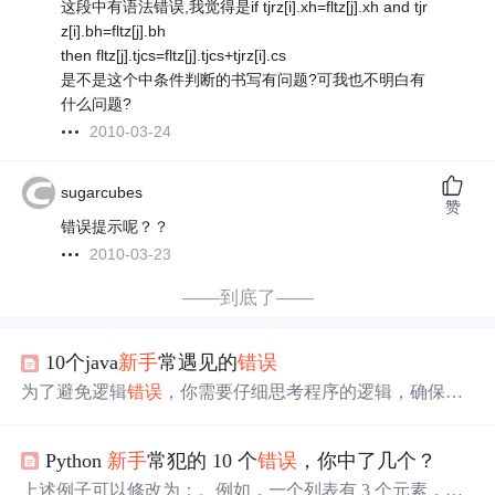
这段中有语法错误,我觉得是if tjrz[i].xh=fltz[j].xh and tjr
z[i].bh=fltz[j].bh
then fltz[j].tjcs=fltz[j].tjcs+tjrz[i].cs
是不是这个中条件判断的书写有问题?可我也不明白有
什么问题?
2010-03-24
sugarcubes
赞
错误提示呢？？
2010-03-23
——到底了——
10个java
新手
常遇见的
错误
为了避免逻辑
错误
，你需要仔细思考程序的逻辑，确保每
个步骤都是正确的，并使用调试工具来检查程序的执行过
程。为了避免这种
错误
，你需要合理捕获和处理可能抛出
Python
新手
常犯的 10 个
错误
，你中了几个？
的异常，确保程序在出现
错误
时能够优雅地退出或者恢复
到一个安全的状态。为了避免这种
错误
，你需要确保方法
上述例子可以修改为：​。例如，一个列表有 3 个元素，其