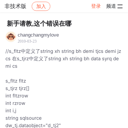
非技术版
登录
频道
加入
帖子详情
社区
非技术版
新手请教,这个错误在哪
changchangmylove
2010-03-23
//s_fltz中定义了string xh string bh demi tjcs demi jz
cs 在s_tjrz中定义了string xh string bh data syrq de
mi cs
s_fltz fltz
s_tjrz tjrz[]
int fltzrow
int rzrow
int i,j
string sqlsource
dw_tj.dataobject="d_tj2"