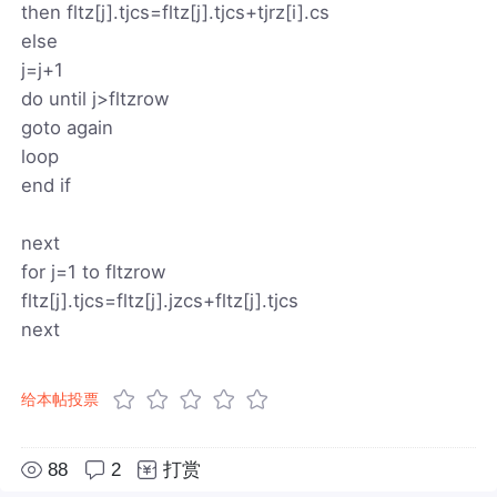
then fltz[j].tjcs=fltz[j].tjcs+tjrz[i].cs
else
j=j+1
do until j>fltzrow
goto again
loop
end if
next
for j=1 to fltzrow
fltz[j].tjcs=fltz[j].jzcs+fltz[j].tjcs
next
给本帖投票
88
2
打赏