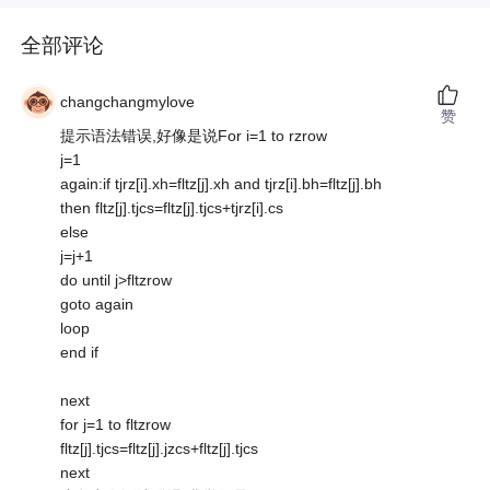
全部评论
changchangmylove
赞
提示语法错误,好像是说For i=1 to rzrow
j=1
again:if tjrz[i].xh=fltz[j].xh and tjrz[i].bh=fltz[j].bh
then fltz[j].tjcs=fltz[j].tjcs+tjrz[i].cs
else
j=j+1
do until j>fltzrow
goto again
loop
end if
next
for j=1 to fltzrow
fltz[j].tjcs=fltz[j].jzcs+fltz[j].tjcs
next