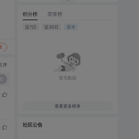
积分榜
荣誉榜
近7日
近30日
至今
复
正序
暂无数据
复
查看更多榜单
社区公告