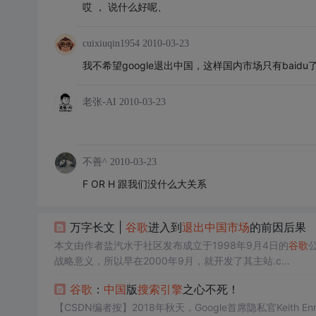
哎 ， 说什么好呢、
cuixiuqin1954
2010-03-23
我不希望google退出中国，这样国内市场只有bai
老张-AI
2010-03-23
不善^
2010-03-23
F OR H 跟我们没什么大关系
万字长文 |
谷歌
进入到
退出
中国
市场
的前因后果
本文由作者盐汽水于社区发布成立于1998年9月4日的
谷歌
战略意义，所以早在2000年9月，就开发了其主站.c...
谷歌
：
中国
版
搜索引擎
之心不死！
【CSDN编者按】2018年秋天，Google首席隐私官Keith E