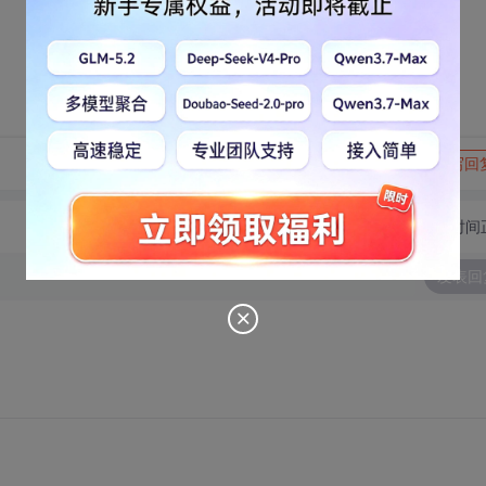
转发到动态
举报
写回
切换为时间
发表回