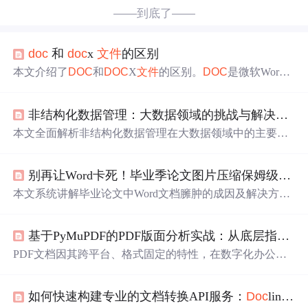
——到底了——
doc
和
doc
x
文件
的区别
本文介绍了
DOC
和
DOC
X
文件
的区别。
DOC
是微软Word 9
7 - 2003默认格式，兼容性强、体积小，但不支持新特性，
安全性差；
DOC
X从Word 2007引入，支持更多功能、结构
非结构化数据管理：大数据领域的挑战与解决方案全解析
清晰、安全性高，但存在兼容性问题。还给出了不同场景
下的格式选择建议。
本文全面解析非结构化数据管理在大数据领域中的主要挑
战，包括数据
存储
、安全与分析难题，并提供相应的解决
方案。文章涵盖
文本
、
图像
和音频数据的处理算法，通过
别再让Word卡死！毕业季论文图片压缩保姆级教程（含Visio批量处理）
项目实战案例展示实际应用方法，适用于数据工程师、分
析师及相关技术人员。
本文系统讲解毕业论文中Word文档臃肿的成因及解决方
案，重点涵盖高分辨率图片和Visio矢量图形导致体积激增
的问题。详细说明三种Word图片压缩方法（全文档批量、
基于PyMuPDF的PDF版面分析实战：从底层指令到结构化文档
单图选择性、全局默认设置），并针对Visio提出预压缩、
选择性粘贴转换、Ctrl+Shift+F9批量域转换等专业技巧。同
PDF文档因其跨平台、格式固定的特性，在数字化办公和
时介绍NXPowerLite、FileOptimizer等免费自动化工具及预
信息交换中被广泛使用。然而，其内部基于绘图指令的
存
防性写作习惯，确保在不显著损失
图像
质量前提下大幅减
储
方式
，使得程序难以直接理解其逻辑结构，如段落、表
小
文件
体积。
如何快速构建专业的文档转换API服务：
Doc
ling Serve完整指南
格和图片。PDF版面分析技术正是为了解决这一核心问