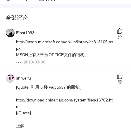
全部评论
Einst1993
赞
http://msdn.microsoft.com/en-us/library/cc313105.as
px
MSDN上有大部分OFFICE文件的结构。
2010-03-30
shiweifu
赞
[Quote=引用 3 楼 wuyu637 的回复:]
http://download.chinaitlab.com/system/files/16702.ht
ml
[/Quote]
正解